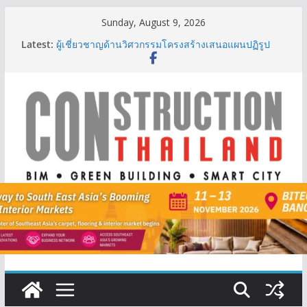
Skip
Sunday, August 9, 2026
to
Latest:
ผู้เชี่ยวชาญด้านวิศวกรรมโครงสร้างเสนอแผนปฏิรูป
content
มาตรฐานตั้งแต่การออกแบบถึงการตรวจสอบอาคารไทย
รับมือแผ่นดินไหว
TITLE เผยรายได้ครึ่งปีแรก’69 มากกว่า 2,000 ล้านบาท
เติบโต 377% ชี้ดีมานด์ภูเก็ตยังแกร่ง
BCT Expo 2026 ชูแนวคิด “Empowering Net Zero in
Construction & Mining” ขับเคลื่อนอุตสาหกรรม
ก่อสร้างและเหมืองแร่สู่สังคมคาร์บอนต่ำอย่างยั่งยืน
ลลิล พร็อพเพอร์ตี้ ก้าวสู่ปีที่ 40 ยึดลูกค้าเป็นศูนย์กลาง
เดินหน้าสร้างการเติบโตอย่างยั่งยืน
IHG Hotels & Resorts เปิดตัว ฮอลิเดย์ อินน์ เอ็กซ์เพรส
อ่าวนางแห่งแรกในกระบี่