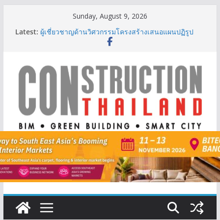
Skip
Sunday, August 9, 2026
to
Latest:
ผู้เชี่ยวชาญด้านวิศวกรรมโครงสร้างเสนอแผนปฏิรูป
content
มาตรฐานตั้งแต่การออกแบบถึงการตรวจสอบอาคารไทย
รับมือแผ่นดินไหว
TITLE เผยรายได้ครึ่งปีแรก’69 มากกว่า 2,000 ล้านบาท
เติบโต 377% ชี้ดีมานด์ภูเก็ตยังแกร่ง
BCT Expo 2026 ชูแนวคิด “Empowering Net Zero in
Construction & Mining” ขับเคลื่อนอุตสาหกรรม
ก่อสร้างและเหมืองแร่สู่สังคมคาร์บอนต่ำอย่างยั่งยืน
ลลิล พร็อพเพอร์ตี้ ก้าวสู่ปีที่ 40 ยึดลูกค้าเป็นศูนย์กลาง
เดินหน้าสร้างการเติบโตอย่างยั่งยืน
IHG Hotels & Resorts เปิดตัว ฮอลิเดย์ อินน์ เอ็กซ์เพรส
อ่าวนางแห่งแรกในกระบี่