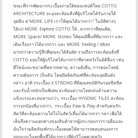
ขณะที่การพัฒนากระเบื้องภายใต้คอนเซปต์ใหม่ COTTO
ARCHITECTURE จะมุ่งสะท้อนสิ่งที่ผู้บริโภคได้รับภายใต้
จุดยืน ฮ“MORE. LIFE เราให้คุณได้มากกว่า” ในมิติต่างๆ
ได้แก่ MORE. Explore COTTO ให้…มากกว่าที่คุณคิด,
MORE. Space/ MORE. Stories ให้คุณมีพื้นที่ที่มากกว่า และ
เติมเรื่องราวได้มากกว่า และ MORE. Feeling / Vibes
มากกว่าความรู้สึกที่คุณจะได้สัมผัส รวมถึงการสะท้อนสิ่งที่
COTTO มอบให้ผู้บริโภคได้มากกว่าที่คาดหวังในมิติอื่นๆ เช่น
ดีไซน์และขนาดที่หลากหลาย, ความยั่งยืน, การตอบโจทย์
ความต้องการ เป็นต้น โดยมีผลิตภัณฑ์ที่สะท้อนจุดยืนดัง
กล่าว อาทิ กระเบื้อง X STRONG ที่มีคุณสมบัติกันรอยขีดขีด
และรับน้ำหนักเป็นพิเศษ สะท้อนความโดดเด่นด้านความ
แข็งแรงและทนทานกว่า, กระเบื้อง HYGENIC TILES สะท้อน
การปกป้องที่มากกว่า, กระเบื้อง Paw & Play สำหรับคนรัก
สัตว์ที่สะท้อนความใส่ใจในสัตว์เลี้ยงได้มากกว่า ฯลฯ เพื่อให้
เห็นถึงความแตกต่างของสินค้าจากผู้ประกอบการรายอื่นและ
มั่นใจว่าผลิตภัณฑ์กระเบื้องคอตโต้สามารถตอบสนองการ
ออกแบบในทุกพื้นที่ได้มากกว่าที่ผู้บริโภคคาดหวัง