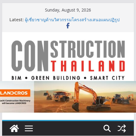
Skip
Sunday, August 9, 2026
to
Latest:
ผู้เชี่ยวชาญด้านวิศวกรรมโครงสร้างเสนอแผนปฏิรูป
content
มาตรฐานตั้งแต่การออกแบบถึงการตรวจสอบอาคารไทย
รับมือแผ่นดินไหว
TITLE เผยรายได้ครึ่งปีแรก’69 มากกว่า 2,000 ล้านบาท
เติบโต 377% ชี้ดีมานด์ภูเก็ตยังแกร่ง
BCT Expo 2026 ชูแนวคิด “Empowering Net Zero in
Construction & Mining” ขับเคลื่อนอุตสาหกรรม
ก่อสร้างและเหมืองแร่สู่สังคมคาร์บอนต่ำอย่างยั่งยืน
ลลิล พร็อพเพอร์ตี้ ก้าวสู่ปีที่ 40 ยึดลูกค้าเป็นศูนย์กลาง
เดินหน้าสร้างการเติบโตอย่างยั่งยืน
IHG Hotels & Resorts เปิดตัว ฮอลิเดย์ อินน์ เอ็กซ์เพรส
อ่าวนางแห่งแรกในกระบี่