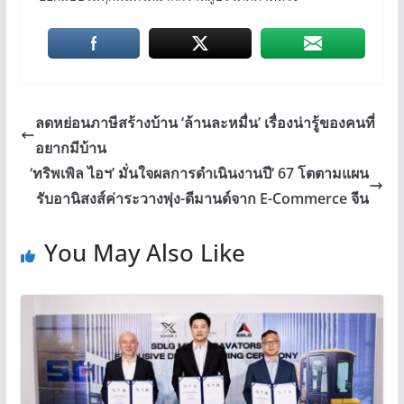
ลดหย่อนภาษีสร้างบ้าน ‘ล้านละหมื่น’ เรื่องน่ารู้ของคนที่
อยากมีบ้าน
‘ทริพเพิล ไอฯ’ มั่นใจผลการดำเนินงานปี‘ 67 โตตามแผน
รับอานิสงส์ค่าระวางพุ่ง-ดีมานด์จาก E-Commerce จีน
You May Also Like