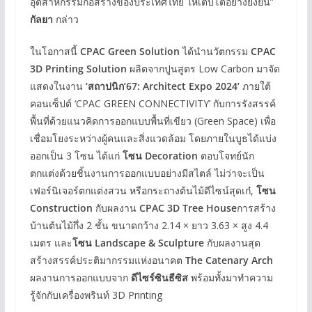
อุตสาหกรรมก่อสร้างของประเทศไทย ให้เติบโตอย่างยั่งยืน”
กัลยา
กล่าว
ในโอกาสนี้
CPAC Green Solution
ได้นำนวัตกรรม
CPAC
3D Printing Solution
ผลิตจากปูนสูตร Low Carbon มาจัด
แสดงในงาน
‘สถาปนิก’67: Architect Expo 2024’
ภายใต้
คอนเซ็ปต์ ‘CPAC GREEN CONNECTIVITY’ กับการรังสรรค์
พื้นที่ด้วยแนวคิดการออกแบบพื้นที่เขียว (Green Space) เพื่อ
เชื่อมโยงระหว่างผู้คนและสิ่งแวดล้อม โดยภายในบูธได้แบ่ง
ออกเป็น 3 โซน ได้แก่
โซน Decoration
ตอบโจทย์นัก
ตกแต่งด้วยชิ้นงานการออกแบบอย่างมีสไตล์ ไม่ว่าจะเป็น
เฟอร์นิเจอร์ตกแต่งสวน หรือกระถางต้นไม้ดีไซน์สุดเก๋,
โซน
Construction
กับผลงาน
CPAC 3D
Tree House
การสร้าง
บ้านต้นไม้กึ่ง 2 ชั้น ขนาดกว้าง 2.14 × ยาว 3.63 × สูง 4.4
เมตร และ
โซน Landscape & Sculpture
กับผลงานสุด
สร้างสรรค์ประติมากรรมแห่งอนาคต
The Catenary Arch
ผลงานการออกแบบจาก
ดีไซร์ซินธีซิส
พร้อมทั้งมาทำความ
รู้จักกับเครื่องพรินท์ 3D Printing