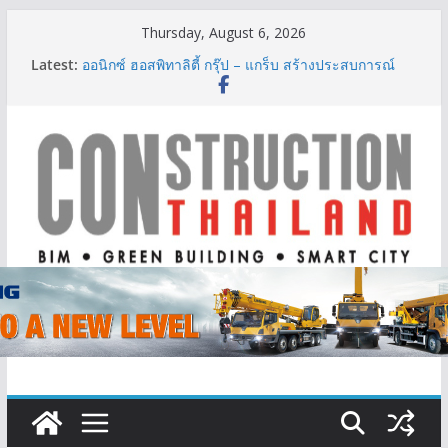
Skip
Thursday, August 6, 2026
to
Latest:
ออนิกซ์ ฮอสพิทาลิตี้ กรุ๊ป – แกร็บ สร้างประสบการณ์
content
การเดินทางที่สะดวกยิ่งขึ้น ภายใต้แนวคิด “More of
What You Love”
BCT Expo 2026 ชูแนวคิด “Empowering Net Zero in
Construction & Mining” ขับเคลื่อนอุตสาหกรรม
ก่อสร้างและเหมืองแร่สู่สังคมคาร์บอนต่ำอย่างยั่งยืน
ลลิล พร็อพเพอร์ตี้ ก้าวสู่ปีที่ 40 ยึดลูกค้าเป็นศูนย์กลาง
เดินหน้าสร้างการเติบโตอย่างยั่งยืน
IHG Hotels & Resorts เปิดตัว ฮอลิเดย์ อินน์ เอ็กซ์เพรส
อ่าวนางแห่งแรกในกระบี่
ผู้เชี่ยวชาญด้านวิศวกรรมโครงสร้างเสนอแผนปฏิรูป
มาตรฐานตั้งแต่การออกแบบถึงการตรวจสอบอาคารไทย
รับมือแผ่นดินไหว