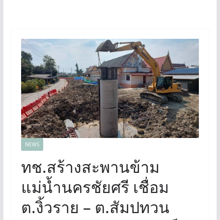
NEWS
ทช.สร้างสะพานข้าม
แม่น้ำนครชัยศรี เชื่อม
ต.งิ้วราย – ต.สัมปทวน