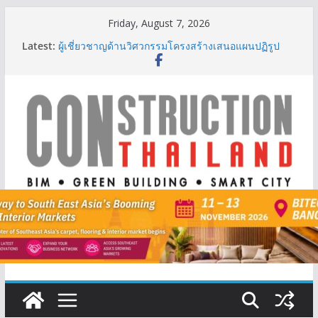
Skip
Friday, August 7, 2026
to
Latest:
ผู้เชี่ยวชาญด้านวิศวกรรมโครงสร้างเสนอแผนปฏิรูป
content
มาตรฐานตั้งแต่การออกแบบถึงการตรวจสอบอาคารไทย
รับมือแผ่นดินไหว
TITLE เผยรายได้ครึ่งปีแรก’69 มากกว่า 2,000 ล้านบาท
เติบโต 377% ชี้ดีมานด์ภูเก็ตยังแกร่ง
BCT Expo 2026 ชูแนวคิด “Empowering Net Zero in
Construction & Mining” ขับเคลื่อนอุตสาหกรรม
ก่อสร้างและเหมืองแร่สู่สังคมคาร์บอนต่ำอย่างยั่งยืน
ลลิล พร็อพเพอร์ตี้ ก้าวสู่ปีที่ 40 ยึดลูกค้าเป็นศูนย์กลาง
เดินหน้าสร้างการเติบโตอย่างยั่งยืน
IHG Hotels & Resorts เปิดตัว ฮอลิเดย์ อินน์ เอ็กซ์เพรส
อ่าวนางแห่งแรกในกระบี่