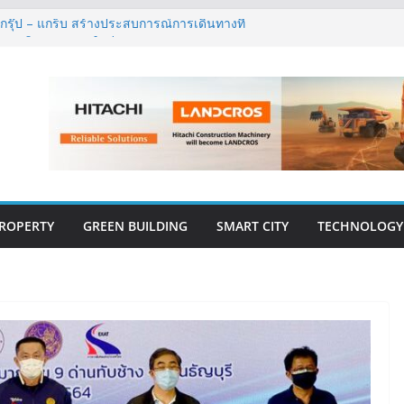
้ กรุ๊ป – แกร็บ สร้างประสบการณ์การเดินทางที่
ต้แนวคิด “More of What You Love”
 สปอร์ตและเวลเนสคอมเพล็กซ์แห่งแรกของไทย
lness Economy
าวสู่ปีที่ 40 ยึดลูกค้าเป็นศูนย์กลาง เดินหน้า
ยั่งยืน
s เปิดตัว ฮอลิเดย์ อินน์ เอ็กซ์เพรส อ่าวนาง
ิศวกรรมโครงสร้างเสนอแผนปฏิรูปมาตรฐาน
ึงการตรวจสอบอาคารไทย รับมือแผ่นดินไหว
ROPERTY
GREEN BUILDING
SMART CITY
TECHNOLOGY
E-BOOK
CONSTRUCTION
THAILAND : VOL.33
(May-Jun 2026)