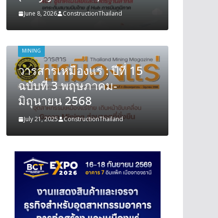
June 8, 2026
ConstructionThailand
June 8, 202
MINING
MINING
วารสารเหมืองแร่ : ปีที่ 15
วารสารเ
ฉบับที่ 3 พฤษภาคม-
ฉบับที
มิถุนายน 2568
มิถุนา
July 21, 2025
ConstructionThailand
July 21, 202