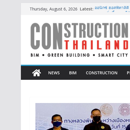
Skip
Latest:
ออนิกซ์ ฮอสพิทาลิตี
Thursday, August 6, 2026
to
สะดวกยิ่งขึ้น ภายใ
“ล้ำฤทธิ์” เปิดตัว
content
รับเมกะเทรนด์ Wel
ลลิล พร็อพเพอร์ตี้ ก้
สร้างการเติบโตอย่าง
IHG Hotels & Resort
แห่งแรกในกระบี่
ผู้เชี่ยวชาญด้านว
ตั้งแต่การออกแบบถ
NEWS
BIM
CONSTRUCTION
P