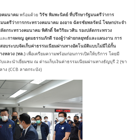
รวงคมนาคม
พร้อมด้วย
วิรัช พิมพะนิตย์ ที่ปรึกษารัฐมนตรีว่าการ
ฐมนตรีว่าการกระทรวงคมนาคม องอาจ ฉัตรชัยพลรัตน์ โฆษกประจํา
ดกระทรวงคมนาคม พิศักดิ์ จิตวิริยะวศิน รองปลัดกระทรวง
และ
กาจผจญ อุดมธรรมภักดี รองผู้ว่าฝ่ายกลยุทธ์และแผนงาน การ
อบระบบจัดเก็บค่าธรรมเนียมผ่านทางอัตโนมัติแบบไม่มีไม้กั้น
างหลวง (ทล.)
เพื่อเตรียมความพร้อมก่อนการเปิดให้บริการ โดยมี
ับและนำเยี่ยมชม ณ ด่านเก็บเงินค่าธรรมเนียมผ่านทางธัญบุรี 2 (ขา
มกลาง (CCB ลาดกระบัง)