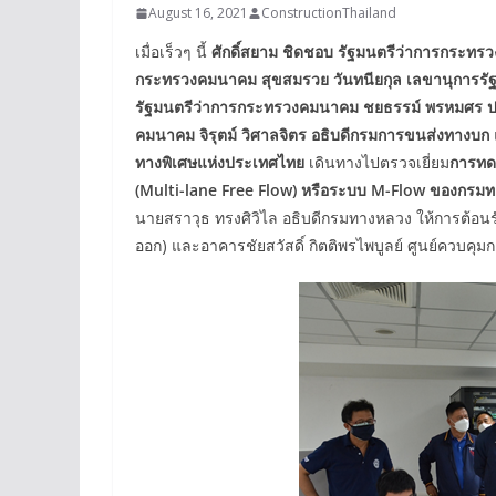
August 16, 2021
ConstructionThailand
เมื่อเร็วๆ นี้
ศักดิ์สยาม ชิดชอบ รัฐมนตรีว่าการกระท
กระทรวงคมนาคม สุขสมรวย วันทนียกุล เลขานุการรั
รัฐมนตรีว่าการกระทรวงคมนาคม ชยธรรม์ พรหมศร ปลั
คมนาคม จิรุตม์ วิศาลจิตร อธิบดีกรมการขนส่งทางบก
ทางพิเศษแห่งประเทศไทย
เดินทางไปตรวจเยี่ยม
การทดส
(Multi-lane Free Flow) หรือระบบ M-Flow ของกรมท
นายสราวุธ ทรงศิวิไล อธิบดีกรมทางหลวง ให้การต้อนร
ออก) และอาคารชัยสวัสดิ์ กิตติพรไพบูลย์ ศูนย์ควบคุ