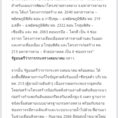
สำหรับแผนการพัฒนาโครงข่ายทางหลวง จ.มหาสารคามเร่ง
ด่วน ได้แก่ โครงการก่อสร้าง ทล. 2040 มหาสารคาม –
พยัคฆภูมิพิสัย ตอน อ.วาปีปทุม – อ.พยัคฆภูมิพิสัย ทล. 219
อ.สตึก – อ.พยัคฆภูมิพิสัย ทล. 2322 ตอน โกสุมพิสัย –
เชียงยืน และ ทล. 2063 ตอนบรบือ – โคกสี เป็น 4 ช่อง
จราจร โครงการทางเลี่ยงเมืองมหาสารคามด้านตะวันออก
และทางเลี่ยงเมือง อ.โกสุมพิสัย และโครงการก่อสร้าง ทล.
213 มหาสารคาม – ห้วยปลาหลด เป็น 6 ช่องจราจร”
รัฐมนตรีว่าการกระทรวงคมนาคม
กล่าว
จากนั้น รัฐมนตรีว่าการกระทรวงคมนาคม พร้อมคณะ ได้
ลงพื้นที่ติดตามการแก้ไขปัญหาตลิ่งริมแม่น้ำชีทรุดตัว บริเวณ
ทล. 213 (ตู้ยามบ้านดินดำ) เนื่องจากผลกระทบจากอุทกภัย
โดยก่อสร้างโครงสร้างป้องกันตลิ่งส่วนล่างด้วยคันหินยาแนว
ก่อสร้างกำแพงกันดินคอนกรีตเสริมเหล็กสูง 6 เมตร ฐานราก
ชนิดเข็มต่อตามแบบมาตรฐานกรมทางหลวง พร้อมกับขยาย
ช่องจราจรมีทางเดินเท้าและระบบระบายน้ำไปด้วย ที่ผ่านมา
ในช่วงเดือนสิงหาคม – กันยายน 2566 มีท่อส่งน้ำขนาดใหญ่