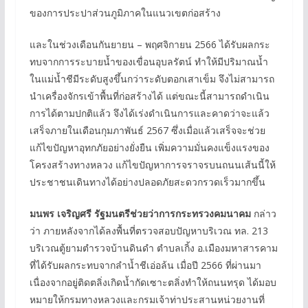
ของการประปาส่วนภูมิภาคในแนวเขตก่อสร้าง
และในช่วงเดือนกันยายน – พฤศจิกายน 2566 ได้รับผลกระ
ทบจากการระบายน้ำของเขื่อนอุบลรัตน์ ทำให้มีปริมาณน้ำ
ในแม่น้ำชีมีระดับสูงขึ้นกว่าระดับตอกเสาเข็ม จึงไม่สามารถ
นำเครื่องจักรเข้าพื้นที่ก่อสร้างได้ แต่ขณะนี้สามารถดำเนิน
การได้ตามปกติแล้ว จึงได้เร่งดำเนินการและคาดว่าจะแล้ว
เสร็จภายในเดือนกุมภาพันธ์ 2567 ซึ่งเมื่อแล้วเสร็จจะช่วย
แก้ไขปัญหาอุทกภัยอย่างยั่งยืน เพิ่มความมั่นคงแข็งแรงของ
โครงสร้างทางหลวง แก้ไขปัญหาการจราจรบนถนนเส้นนี้ให้
ประชาชนเดินทางได้อย่างปลอดภัยสะดวกรวดเร็วมากขึ้น
มนพร เจริญศรี รัฐมนตรีช่วยว่าการกระทรวงคมนาคม
กล่าว
ว่า ภายหลังจากได้ลงพื้นที่ตรวจสอบปัญหาบริเวณ ทล. 213
บริเวณตู้ยามตำรวจบ้านดินดำ ตำบลเกิ้ง อ.เมืองมหาสารคาม
ที่ได้รับผลกระทบจากลำน้ำชีเอ่อล้น เมื่อปี 2566 ที่ผ่านมา
เนื่องจากอยู่ติดตลิ่งเกิดน้ำกัดเซาะตลิ่งทำให้ถนนทรุด ได้มอบ
หมายให้กรมทางหลวงและกรมเจ้าท่าประสานหน่วยงานที่