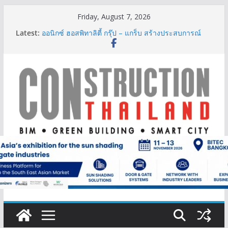
Skip
Friday, August 7, 2026
to
Latest:
ออนิกซ์ ฮอสพิทาลิตี้ กรุ๊ป – แกร็บ สร้างประสบการณ์
content
การเดินทางที่สะดวกยิ่งขึ้น ภายใต้แนวคิด “More of
What You Love”
BCT Expo 2026 ชูแนวคิด “Empowering Net Zero in
Construction & Mining” ขับเคลื่อนอุตสาหกรรม
ก่อสร้างและเหมืองแร่สู่สังคมคาร์บอนต่ำอย่างยั่งยืน
ลลิล พร็อพเพอร์ตี้ ก้าวสู่ปีที่ 40 ยึดลูกค้าเป็นศูนย์กลาง
เดินหน้าสร้างการเติบโตอย่างยั่งยืน
IHG Hotels & Resorts เปิดตัว ฮอลิเดย์ อินน์ เอ็กซ์เพรส
อ่าวนางแห่งแรกในกระบี่
ผู้เชี่ยวชาญด้านวิศวกรรมโครงสร้างเสนอแผนปฏิรูป
มาตรฐานตั้งแต่การออกแบบถึงการตรวจสอบอาคารไทย
รับมือแผ่นดินไหว