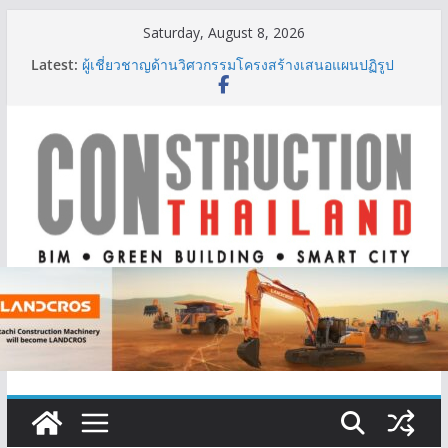
Skip
Saturday, August 8, 2026
to
Latest:
ผู้เชี่ยวชาญด้านวิศวกรรมโครงสร้างเสนอแผนปฏิรูป
content
มาตรฐานตั้งแต่การออกแบบถึงการตรวจสอบอาคารไทย
รับมือแผ่นดินไหว
TITLE เผยรายได้ครึ่งปีแรก’69 มากกว่า 2,000 ล้านบาท
เติบโต 377% ชี้ดีมานด์ภูเก็ตยังแกร่ง
BCT Expo 2026 ชูแนวคิด “Empowering Net Zero in
Construction & Mining” ขับเคลื่อนอุตสาหกรรม
ก่อสร้างและเหมืองแร่สู่สังคมคาร์บอนต่ำอย่างยั่งยืน
ลลิล พร็อพเพอร์ตี้ ก้าวสู่ปีที่ 40 ยึดลูกค้าเป็นศูนย์กลาง
เดินหน้าสร้างการเติบโตอย่างยั่งยืน
IHG Hotels & Resorts เปิดตัว ฮอลิเดย์ อินน์ เอ็กซ์เพรส
อ่าวนางแห่งแรกในกระบี่