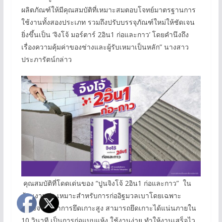
ผลิตภัณฑ์ให้มีคุณสมบัติที่เหมาะสมตอบโจทย์มาตรฐานการ
ใช้งานทั้งสองประเภท รวมถึงปรับบรรจุภัณฑ์ใหม่ให้ชัดเจน
ยิ่งขึ้นเป็น ‘จิงโจ้ มอร์ตาร์ 2อิน1 ก่อและกาว’ โดยคำนึงถึง
เรื่องความคุ้มค่าของช่างและผู้รับเหมาเป็นหลัก” นางสาว
ประภารัตน์กล่าว
คุณสมบัติที่โดดเด่นของ “ปูนจิงโจ้ 2อิน1 ก่อและกาว” ใน
ด้านงานก่อ เหมาะสำหรับการก่ออิฐมวลเบาโดยเฉพาะ
เนื่องจากมีค่าการยึดเกาะสูง สามารถยึดเกาะได้แน่นภายใน
10 วินาที เป็นการก่อแบบแห้ง ใช้งานง่าย ทำให้งานเสร็จไว