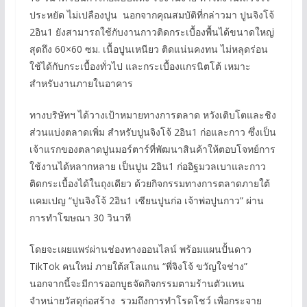
ประหยัด ไม่เปลืองปูน นอกจากคุณสมบัติที่กล่าวมา ปูนจิงโจ้
2อิน1 ยังสามารถใช้กับงานกาวติดกระเบื้องพื้นได้ขนาดใหญ่
สุดถึง 60×60 ซม. เนื้อปูนเหนียว ติดแน่นคงทน ไม่หลุดร่อน
ใช้ได้กับกระเบื้องทั่วไป และกระเบื้องแกรนิตโต้ เหมาะ
สำหรับงานภายในอาคาร
ทางบริษัทฯ ได้วางเป้าหมายทางการตลาด หวังเติบโตและชิง
ส่วนแบ่งตลาดเพิ่ม สำหรับปูนจิงโจ้ 2อิน1 ก่อและกาว ซึ่งเป็น
เจ้าแรกของตลาดปูนมอร์ตาร์ที่พัฒนาสินค้าให้ตอบโจทย์การ
ใช้งานได้หลากหลาย เป็นปูน 2อิน1 ก่ออิฐมวลเบาและกาว
ติดกระเบื้องได้ในถุงเดียว ด้วยกิจกรรมทางการตลาดภายใต้
แคมเปญ “ปูนจิงโจ้ 2อิน1 เซียนปูนก่อ เจ้าพ่อปูนกาว” ผ่าน
การทำโฆษณา 30 วินาที
โดยจะเผยแพร่ผ่านช่องทางออนไลน์ พร้อมแผนปั้นดาว
TikTok คนใหม่ ภายใต้สโลแกน “พี่จิงโจ้ ขวัญใจช่าง”
นอกจากนี้จะมีการออกบูธจัดกิจกรรมตามร้านตัวแทน
จำหน่ายวัสดุก่อสร้าง รวมถึงการทำโรดโชว์ เพื่อกระจาย