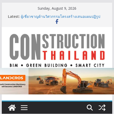
Skip
Sunday, August 9, 2026
to
Latest:
ผู้เชี่ยวชาญด้านวิศวกรรมโครงสร้างเสนอแผนปฏิรูป
content
มาตรฐานตั้งแต่การออกแบบถึงการตรวจสอบอาคารไทย
รับมือแผ่นดินไหว
TITLE เผยรายได้ครึ่งปีแรก’69 มากกว่า 2,000 ล้านบาท
เติบโต 377% ชี้ดีมานด์ภูเก็ตยังแกร่ง
BCT Expo 2026 ชูแนวคิด “Empowering Net Zero in
Construction & Mining” ขับเคลื่อนอุตสาหกรรม
ก่อสร้างและเหมืองแร่สู่สังคมคาร์บอนต่ำอย่างยั่งยืน
ลลิล พร็อพเพอร์ตี้ ก้าวสู่ปีที่ 40 ยึดลูกค้าเป็นศูนย์กลาง
เดินหน้าสร้างการเติบโตอย่างยั่งยืน
IHG Hotels & Resorts เปิดตัว ฮอลิเดย์ อินน์ เอ็กซ์เพรส
อ่าวนางแห่งแรกในกระบี่