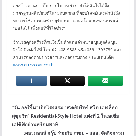
ก่อสร้างด้านการยึดเกาะโดยเฉพาะ ทำให้มั่นใจได้ถึง
มาตรฐานผลิตภัณฑ์ในระดับสากล ที่ตอบโจทย์และคำนึงถึง
ทุกการใช้งานของช่าง ผู้รับเหมา ตามสโลแกนของแบรนด์
“ปูนจิงโจ้ เพื่อนแท้ที่รู้ใจช่าง”
ร้านวัสดุก่อสร้างที่สนใจเป็นตัวแทนจำหน่าย ปูนลูกดิ่ง ปูน
จิงโจ้ ติดต่อได้ที่ โทร 02-408-9888 หรือ 089-1392730 และ
สามารถติดตามข่าวสารและกิจกรรมต่าง ๆ เพิ่มเติมได้ที่
www.quickcoat.co.th
“วัน ออริจิ้น” เปิดโรงแรม “สเตย์บริดจ์ สวีท แบงค็อก
สุขุมวิท” Residential-Style Hotel แห่งที่ 2 ในเอเชีย
แปซิฟิกย่านพร้อมพงษ์
เดอะมอลล์ กรุ๊ป ร่วมกับ กทม. – สสส. จัดกิจกรรม