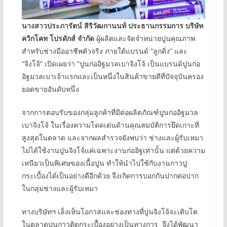
นางสาวประภารัตน์ สิริวัฒกานนท์ ประธานกรรมการ บริษัท
ควิกโคท โปรดักส์ จำกัด
ผู้ผลิตและจัดจำหน่ายปูนคุณภาพ
สำหรับช่างมืออาชีพตัวจริง ภายใต้แบรนด์ “ลูกดิ่ง” และ
“จิงโจ้” เปิดเผยว่า “ปูนก่ออิฐมวลเบาจิงโจ้ เป็นแบรนด์ปูนก่อ
อิฐมวลเบาเจ้าแรกและเป็นหนึ่งในสินค้าขายดีที่ปัจจุบันครอง
ยอดขายอันดับหนึ่ง
จากการตอบรับของกลุ่มลูกค้าที่มีต่อผลิตภัณฑ์ปูนก่ออิฐมวล
เบาจิงโจ้ ในเรื่องความโดดเด่นด้านคุณสมบัติการยึดเกาะที่
สูงสุดในตลาด และจากผลสำรวจยังพบว่า ช่างและผู้รับเหมา
ไม่ได้ใช้งานปูนจิงโจ้แค่เฉพาะงานก่ออิฐเท่านั้น แต่ด้วยความ
เหนียวเป็นพิเศษของเนื้อปูน ทำให้นำไปใช้กับงานกาวปู
กระเบื้องได้เป็นอย่างดีอีกด้วย จึงเกิดการบอกกันปากต่อปาก
ในกลุ่มช่างและผู้รับเหมา
ทางบริษัทฯ เล็งเห็นโอกาสและช่องทางที่ปูนจิงโจ้จะเติบโต
ในตลาดปูนกาวติดกระเบื้องอย่างเป็นทางการ จึงได้พัฒนา