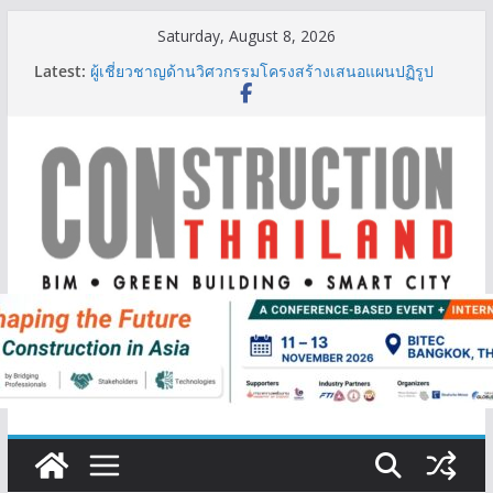
Skip
Saturday, August 8, 2026
to
Latest:
ผู้เชี่ยวชาญด้านวิศวกรรมโครงสร้างเสนอแผนปฏิรูป
content
มาตรฐานตั้งแต่การออกแบบถึงการตรวจสอบอาคารไทย
รับมือแผ่นดินไหว
TITLE เผยรายได้ครึ่งปีแรก’69 มากกว่า 2,000 ล้านบาท
เติบโต 377% ชี้ดีมานด์ภูเก็ตยังแกร่ง
BCT Expo 2026 ชูแนวคิด “Empowering Net Zero in
Construction & Mining” ขับเคลื่อนอุตสาหกรรม
ก่อสร้างและเหมืองแร่สู่สังคมคาร์บอนต่ำอย่างยั่งยืน
ลลิล พร็อพเพอร์ตี้ ก้าวสู่ปีที่ 40 ยึดลูกค้าเป็นศูนย์กลาง
เดินหน้าสร้างการเติบโตอย่างยั่งยืน
IHG Hotels & Resorts เปิดตัว ฮอลิเดย์ อินน์ เอ็กซ์เพรส
อ่าวนางแห่งแรกในกระบี่