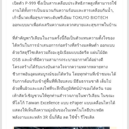
เปิดตัว P-999 ซึ่งเป็นสารเคลือบประสิทธิภาพสูงที่สามารถใช้
งานได้ทั้งการเป็นฉนวนกันความร้อนและสารเคลือบกันน้ำ,
เก้าอี้นวดเพื่อสุขภาพระดับพรีเมียม TOKUYO BIOTECH
ออกแบบมาเพื่อส่งเสริมความสะดวกสบายและสุขภาพในบ้าน
ที่สำคัญพาวิเลียนในงานครั้งนี้ถือเป็นตัวแทนความตั้งใจของ
ไต้หวันในการนำเสนอการก่อสร้างที่สร้างมลพิษต่ำ ออกแบบ
ด้วยวัสดุรีไซเคิลรวมถึงอะลูมิเนียมแบบอัดรีด แผ่นไม้อัด
OSB และผ้าที่มีความสามารถระบายอากาศได้อย่างดี
โครงสร้างได้รับแรงบันดาลใจจากความหลากหลายทาง
ชีวภาพอันอุดมสมบูรณ์ของไต้หวัน โดยทุกท่านที่เข้าชมจะได้
รับการต้อนรับเข้าสู่พื้นที่ที่เงียบสงบ มีธีมธรรมชาติ เต็มไป
ด้วยพื้นผิวและแสงไฟที่ระลึกถึงภูมิทัศน์ป่าของไต้หวัน รอย
เท้าสัตว์เชิญชวนให้ทุกท่านสำรวจภายในพาวิเลียน ในขณะ
ที่โลโก้ Taiwan Excellence แบบ ePaper แบบเคลื่อนไหวได้
แสดงให้เห็นถึงความมุ่งมั่นของในเทคโนโลยีประหยัด
พลังงานและหลัก 3R นั้นก็คือ ลด ใช้ซ้ำ รีไซเคิล