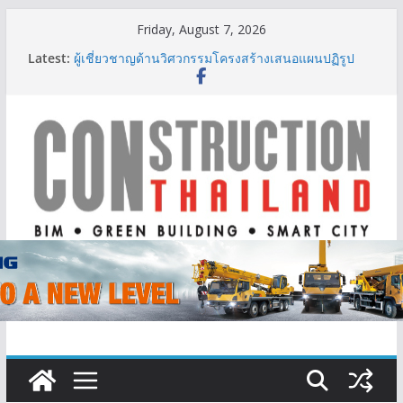
Skip
Friday, August 7, 2026
IHG Hotels & Resorts เปิดตัว ฮอลิเดย์ อินน์ เอ็กซ์เพรส
to
Latest:
อ่าวนางแห่งแรกในกระบี่
content
ผู้เชี่ยวชาญด้านวิศวกรรมโครงสร้างเสนอแผนปฏิรูป
มาตรฐานตั้งแต่การออกแบบถึงการตรวจสอบอาคารไทย
รับมือแผ่นดินไหว
TITLE เผยรายได้ครึ่งปีแรก’69 มากกว่า 2,000 ล้านบาท
เติบโต 377% ชี้ดีมานด์ภูเก็ตยังแกร่ง
BCT Expo 2026 ชูแนวคิด “Empowering Net Zero in
Construction & Mining” ขับเคลื่อนอุตสาหกรรม
ก่อสร้างและเหมืองแร่สู่สังคมคาร์บอนต่ำอย่างยั่งยืน
ลลิล พร็อพเพอร์ตี้ ก้าวสู่ปีที่ 40 ยึดลูกค้าเป็นศูนย์กลาง
เดินหน้าสร้างการเติบโตอย่างยั่งยืน