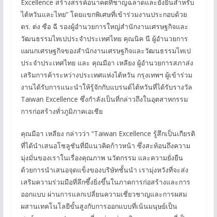
Excellence สร้างสรรค์อนาคตที่ชาญฉลาดและยั่งยืนสำหรับ
ไต้หวันและไทย” โดยแขกพิเศษที่เข้าร่วมงานประกอบด้วย
ดร. ต่ง ซือ ฉี รองผู้อำนวยการใหญ่สำนักงานเศรษฐกิจและ
วัฒนธรรมไทเปประจำประเทศไทย คุณนิค นี ผู้อำนวยการ
แผนกเศรษฐกิจของสำนักงานเศรษฐกิจและวัฒนธรรมไทเป
ประจำประเทศไทย และ คุณมีอา เหลียง ผู้อำนวยการสภาส่ง
เสริมการค้าระหว่างประเทศแห่งไต้หวัน กรุงเทพฯ ผู้เข้าร่วม
งานได้รับการแนะนำให้รู้จักกับแบรนด์ไต้หวันที่ได้รับรางวัล
Taiwan Excellence ซึ่งกำลังเป็นที่กล่าวถึงในอุตสาหกรรม
การก่อสร้างทั่วภูมิภาคเอเชีย
คุณมีอา เหลียง กล่าวว่า “Taiwan Excellence รู้สึกเป็นเกียรติ
ที่ได้นำเสนอโซลูชันที่มีแนวคิดก้าวหน้า ซึ่งสะท้อนถึงความ
มุ่งมั่นของเราในเรื่องคุณภาพ นวัตกรรม และความยั่งยืน
ด้วยการนำเสนอจุดแข็งของบริษัทชั้นนำ เรามุ่งหวังที่จะส่ง
เสริมความร่วมมือที่ลึกซึ้งยิ่งขึ้นในภาคการก่อสร้างและการ
ออกแบบ ผ่านการแลกเปลี่ยนความเชี่ยวชาญและการผสม
ผสานเทคโนโลยีขั้นสูงกับการออกแบบที่เน้นมนุษย์เป็น