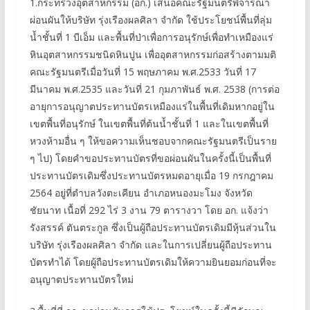
1.กระทรวงอุตสาหกรรม (อก.) เสนอคณะรัฐมนตรีพิจารณา
ผ่อนผันให้บริษัท รุ่งเรืองผลศิลา จำกัด ใช้ประโยชน์พื้นที่ลุ่ม
น้ำชั้นที่ 1 บีเอ็ม และพื้นที่ป่าเพื่อการอนุรักษ์เพื่อทำเหมืองแร่
หินอุตสาหกรรมชนิดหินปูน เพื่ออุตสาหกรรมก่อสร้างตามมติ
คณะรัฐมนตรีเมื่อวันที่ 15 พฤษภาคม พ.ศ.2533 วันที่ 17
มีนาคม พ.ศ.2535 และวันที่ 21 กุมภาพันธ์ พ.ศ. 2538 (การต่อ
อายุการอนุญาตประทานบัตรเหมืองแร่ในพื้นที่เดิมหากอยู่ใน
เขตพื้นที่อนุรักษ์ ในเขตพื้นที่ต้นน้ำชั้นที่ 1 และในเขตพื้นที่
หวงห้ามอื่น ๆ ให้ขอความเห็นชอบจากคณะรัฐมนตรีเป็นราย
ๆ ไป) โดยคำขอประทานบัตรที่ขอผ่อนผันในครั้งนี้เป็นพื้นที่
ประทานบัตรเดิมซึ่งประทานบัตรหมดอายุเมื่อ 19 กรกฎาคม
2564 อยู่ที่ตำบลวังตะเคียน อำเภอหนองมะโมง จังหวัด
ชัยนาท เนื้อที่ 292 ไร่ 3 งาน 79 ตารางวา โดย อก. แจ้งว่า
รังสรรค์ ตันตระกูล ซึ่งเป็นผู้ถือประทานบัตรเดิมมีหุ้นส่วนใน
บริษัท รุ่งเรืองผลศิลา จำกัด และในการเปลี่ยนผู้ถือประทาน
บัตรทำได้ โดยผู้ถือประทานบัตรเดิมให้ความยินยอมก่อนที่จะ
อนุญาตประทานบัตรใหม่