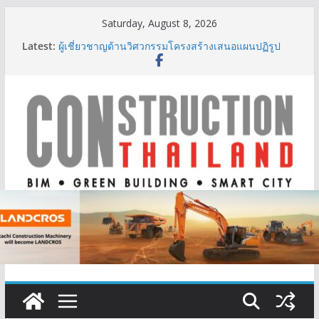
Skip
Saturday, August 8, 2026
to
Latest:
ผู้เชี่ยวชาญด้านวิศวกรรมโครงสร้างเสนอแผนปฏิรูป
content
มาตรฐานตั้งแต่การออกแบบถึงการตรวจสอบอาคารไทย
รับมือแผ่นดินไหว
TITLE เผยรายได้ครึ่งปีแรก’69 มากกว่า 2,000 ล้านบาท
เติบโต 377% ชี้ดีมานด์ภูเก็ตยังแกร่ง
BCT Expo 2026 ชูแนวคิด “Empowering Net Zero in
Construction & Mining” ขับเคลื่อนอุตสาหกรรม
ก่อสร้างและเหมืองแร่สู่สังคมคาร์บอนต่ำอย่างยั่งยืน
ลลิล พร็อพเพอร์ตี้ ก้าวสู่ปีที่ 40 ยึดลูกค้าเป็นศูนย์กลาง
เดินหน้าสร้างการเติบโตอย่างยั่งยืน
IHG Hotels & Resorts เปิดตัว ฮอลิเดย์ อินน์ เอ็กซ์เพรส
อ่าวนางแห่งแรกในกระบี่