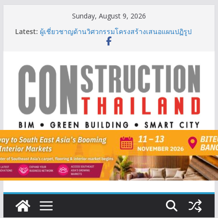
Skip
Sunday, August 9, 2026
to
Latest:
ผู้เชี่ยวชาญด้านวิศวกรรมโครงสร้างเสนอแผนปฏิรูป
content
มาตรฐานตั้งแต่การออกแบบถึงการตรวจสอบอาคารไทย
รับมือแผ่นดินไหว
TITLE เผยรายได้ครึ่งปีแรก’69 มากกว่า 2,000 ล้านบาท
เติบโต 377% ชี้ดีมานด์ภูเก็ตยังแกร่ง
BCT Expo 2026 ชูแนวคิด “Empowering Net Zero in
Construction & Mining” ขับเคลื่อนอุตสาหกรรม
ก่อสร้างและเหมืองแร่สู่สังคมคาร์บอนต่ำอย่างยั่งยืน
ลลิล พร็อพเพอร์ตี้ ก้าวสู่ปีที่ 40 ยึดลูกค้าเป็นศูนย์กลาง
เดินหน้าสร้างการเติบโตอย่างยั่งยืน
IHG Hotels & Resorts เปิดตัว ฮอลิเดย์ อินน์ เอ็กซ์เพรส
อ่าวนางแห่งแรกในกระบี่