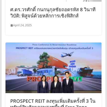
ศ.ดร.วรศักดิ์ กนกนุกุลชัยถอดรหัส 8 วินาที
วิบัติ: พิสูจน์ด้วยหลักการเชิงฟิสิกส์
April 24, 2025
PROSPECT REIT ลงทุนเพิ่มเติมครั้งที่ 3 ใน