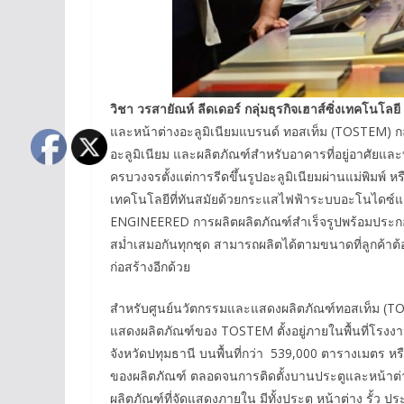
วิชา วรสายัณห์ ลีดเดอร์ กลุ่มธุรกิจเฮาส์ซิ่งเทคโนโลยี 
และหน้าต่างอะลูมิเนียมแบรนด์ ทอสเท็ม (TOSTEM) กล่า
อะลูมิเนียม และผลิตภัณฑ์สำหรับอาคารที่อยู่อาศัยแ
ครบวงจรตั้งแต่การรีดขึ้นรูปอะลูมิเนียมผ่านแม่พิมพ์
เทคโนโลยีที่ทันสมัยด้วยกระแสไฟฟ้าระบบอะโนไดซ์แ
ENGINEERED การผลิตผลิตภัณฑ์สำเร็จรูปพร้อมประก
สม่ำเสมอกันทุกชุด สามารถผลิตได้ตามขนาดที่ลูกค้าต
ก่อสร้างอีกด้วย
สำหรับศูนย์นวัตกรรมและแสดงผลิตภัณฑ์ทอสเท็ม (TOSTE
แสดงผลิตภัณฑ์ของ TOSTEM ตั้งอยู่ภายในพื้นที่โร
จังหวัดปทุมธานี บนพื้นที่กว่า 539,000 ตารางเมตร
ของผลิตภัณฑ์ ตลอดจนการติดตั้งบานประตูและหน้าต่
ผลิตภัณฑ์ที่จัดแสดงภายใน มีทั้งประตู หน้าต่าง รั้ว ปร