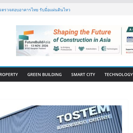
กรรมโครงสร้างเสนอแผนปฏิรูปมาตรฐาน
ารตรวจสอบอาคารไทย รับมือแผ่นดินไหว
รุ๊ป – แกร็บ สร้างประสบการณ์การเดินทางที่
นวคิด “More of What You Love”
ิด “Empowering Net Zero in
” ขับเคลื่อนอุตสาหกรรมก่อสร้างและ
ต่ำอย่างยั่งยืน
่ปีที่ 40 ยึดลูกค้าเป็นศูนย์กลาง เดินหน้า
ยืน
ปิดตัว ฮอลิเดย์ อินน์ เอ็กซ์เพรส อ่าวนาง
ROPERTY
GREEN BUILDING
SMART CITY
TECHNOLOGY
E-BOOK
CONSTRUCTION
THAILAND : VOL.33
(May-Jun 2026)