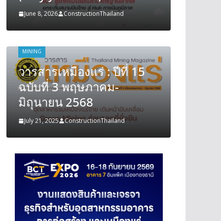
June 8, 2026
ConstructionThailand
June 8, 202
MINING
MINING
วารสารเหมืองแร่ : ปีที่ 15
วารสารเ
ฉบับที่ 3 พฤษภาคม-
ฉบับที
มิถุนายน 2568
มิถุนา
July 21, 2025
ConstructionThailand
July 21, 202