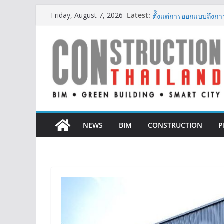
Skip
Latest:
ผู้เชี่ยวชาญด้านวิศว
Friday, August 7, 2026
to
ตั้งแต่การออกแบบถึงก
ออนิกซ์ ฮอสพิทาลิตี้ ก
content
สะดวกยิ่งขึ้น ภายใต้แ
BCT Expo 2026 ชูแนวค
Construction & Mining
เหมืองแร่สู่สังคมคาร์บอน
ลลิล พร็อพเพอร์ตี้ ก้าวสู
สร้างการเติบโตอย่างยั่ง
IHG Hotels & Resorts เ
แห่งแรกในกระบี่
NEWS
BIM
CONSTRUCTION
P