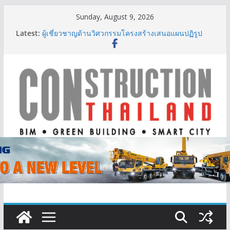
Skip
Sunday, August 9, 2026
IHG Hotels & Resorts เปิดตัว ฮอลิเดย์ อินน์ เอ็กซ์เพรส
to
Latest:
อ่าวนางแห่งแรกในกระบี่
content
ผู้เชี่ยวชาญด้านวิศวกรรมโครงสร้างเสนอแผนปฏิรูป
มาตรฐานตั้งแต่การออกแบบถึงการตรวจสอบอาคารไทย
รับมือแผ่นดินไหว
TITLE เผยรายได้ครึ่งปีแรก’69 มากกว่า 2,000 ล้านบาท
เติบโต 377% ชี้ดีมานด์ภูเก็ตยังแกร่ง
BCT Expo 2026 ชูแนวคิด “Empowering Net Zero in
Construction & Mining” ขับเคลื่อนอุตสาหกรรม
ก่อสร้างและเหมืองแร่สู่สังคมคาร์บอนต่ำอย่างยั่งยืน
ลลิล พร็อพเพอร์ตี้ ก้าวสู่ปีที่ 40 ยึดลูกค้าเป็นศูนย์กลาง
เดินหน้าสร้างการเติบโตอย่างยั่งยืน