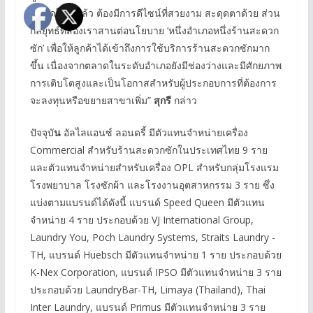
ขนาดใหญ่แล้ว ต้องมีการดีไซน์ที่สวยงาม สะดุดตาด้วย ส่วน
กลยุทธ์ที่สองเราสานต่อนโยบาย ‘หนึ่งอำเภอหนึ่งร้านสะดวก
ซัก’ เพื่อให้ลูกค้าได้เข้าถึงการใช้บริการร้านสะดวกซักมาก
ขึ้น เนื่องจากตลาดในระดับอำเภอยังมีช่องว่างและมีศักยภาพ
การเติบโตสูงและเป็นโอกาสสำหรับผู้ประกอบการที่ต้องการ
จะลงทุนหรือขยายสาขาเพิ่ม”
สุกรี
กล่าว
ปัจจุบั
น
อัลไลแอนซ์ ลอนดรี้ มีตัวแทนจำหน่ายเครื่อง
Commercial สำหรับร้านสะดวกซักในประเทศไทย 9 ราย
และตัวแทนจำหน่ายสำหรับเครื่อง OPL สำหรับกลุ่มโรงแรม
โรงพยาบาล โรงซักผ้า และโรงงานอุตสาหกรรม 3 ราย ซึ่ง
แบ่งตามแบรนด์ได้ดังนี้ แบรนด์ Speed Queen มีตัวแทน
จำหน่าย 4 ราย ประกอบด้วย VJ International Group,
Laundry You, Poch Laundry Systems, Straits Laundry -
TH, แบรนด์ Huebsch มีตัวแทนจำหน่าย 1 ราย ประกอบด้วย
K-Nex Corporation, แบรนด์ IPSO มีตัวแทนจำหน่าย 3 ราย
ประกอบด้วย LaundryBar-TH, Limaya (Thailand), Thai
Inter Laundry, แบรนด์ Primus มีตัวแทนจำหน่าย 3 ราย