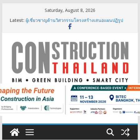
Skip
Saturday, August 8, 2026
to
Latest:
ผู้เชี่ยวชาญด้านวิศวกรรมโครงสร้างเสนอแผนปฏิรูป
content
มาตรฐานตั้งแต่การออกแบบถึงการตรวจสอบอาคารไทย
รับมือแผ่นดินไหว
TITLE เผยรายได้ครึ่งปีแรก’69 มากกว่า 2,000 ล้านบาท
เติบโต 377% ชี้ดีมานด์ภูเก็ตยังแกร่ง
BCT Expo 2026 ชูแนวคิด “Empowering Net Zero in
Construction & Mining” ขับเคลื่อนอุตสาหกรรม
ก่อสร้างและเหมืองแร่สู่สังคมคาร์บอนต่ำอย่างยั่งยืน
ลลิล พร็อพเพอร์ตี้ ก้าวสู่ปีที่ 40 ยึดลูกค้าเป็นศูนย์กลาง
เดินหน้าสร้างการเติบโตอย่างยั่งยืน
IHG Hotels & Resorts เปิดตัว ฮอลิเดย์ อินน์ เอ็กซ์เพรส
อ่าวนางแห่งแรกในกระบี่