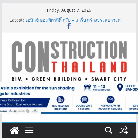
Skip
Friday, August 7, 2026
to
Latest:
ออนิกซ์ ฮอสพิทาลิตี้ กรุ๊ป – แกร็บ สร้างประสบการณ์
content
การเดินทางที่สะดวกยิ่งขึ้น ภายใต้แนวคิด “More of
What You Love”
BCT Expo 2026 ชูแนวคิด “Empowering Net Zero in
Construction & Mining” ขับเคลื่อนอุตสาหกรรม
ก่อสร้างและเหมืองแร่สู่สังคมคาร์บอนต่ำอย่างยั่งยืน
ลลิล พร็อพเพอร์ตี้ ก้าวสู่ปีที่ 40 ยึดลูกค้าเป็นศูนย์กลาง
เดินหน้าสร้างการเติบโตอย่างยั่งยืน
IHG Hotels & Resorts เปิดตัว ฮอลิเดย์ อินน์ เอ็กซ์เพรส
อ่าวนางแห่งแรกในกระบี่
ผู้เชี่ยวชาญด้านวิศวกรรมโครงสร้างเสนอแผนปฏิรูป
มาตรฐานตั้งแต่การออกแบบถึงการตรวจสอบอาคารไทย
รับมือแผ่นดินไหว