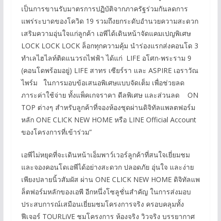
เป็นการขานรับมาตรการปฏิบัติจากภาครัฐร่วมกันลดการ
แพร่ระบาดของโควิด 19 รวมถึงยกระดับอำนวยความสะดวก
เสริมความอุ่นใจแก่ลูกค้า เอพีได้เดินหน้าจัดแคมเปญพิเศษ
LOCK LOCK LOCK ล็อกทุกความคุ้ม นำร่องแรกส่งคอนโด 3
ทำเลไฮไลท์ติดแนวรถไฟฟ้า ได้แก่ LIFE อโศก-พระราม 9
(คอนโดพร้อมอยู่) LIFE สาทร เซียร์รา และ ASPIRE เอราวัณ
ไพร์ม ในการมอบข้อเสนอพิเศษแบบจัดเต็ม เพื่อช่วยลด
ภาระค่าใช้จ่าย ทั้งแพ็คเกจราคา ดีลพิเศษ และส่วนลด ON
TOP ต่างๆ สำหรับลูกค้าที่จองห้องชุดผ่านดิจิทัลแพลตฟอร์ม
หลัก ONE CLICK NEW HOME หรือ LINE Official Account
ของโครงการที่เข้าร่วม”
เอพีไม่หยุดที่จะเดินหน้าเอ็มพาว์เวอร์ลูกค้าที่สนใจเยี่ยมชม
และจองคอนโดเอพีได้อย่างสะดวก ปลอดภัย อุ่นใจ และง่าย
เพียงปลายนิ้วสัมผัส ผ่าน ONE CLICK NEW HOME ดิจิทัลแพ
ล็ตฟอร์มหลักของเอพี อีกหนึ่งโซลูชั่นสำคัญ ในการส่งมอบ
ประสบการณ์เสมือนเยี่ยมชมโครงการจริง ครอบคลุมทั้ง
ฟีเจอร์ TOURLiVE ชมโครงการ ห้องจริง วิวจริง บรรยากาศ