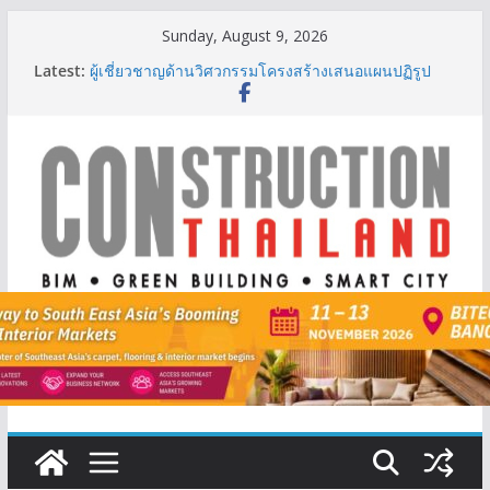
Skip
Sunday, August 9, 2026
to
Latest:
ผู้เชี่ยวชาญด้านวิศวกรรมโครงสร้างเสนอแผนปฏิรูป
content
มาตรฐานตั้งแต่การออกแบบถึงการตรวจสอบอาคารไทย
รับมือแผ่นดินไหว
TITLE เผยรายได้ครึ่งปีแรก’69 มากกว่า 2,000 ล้านบาท
เติบโต 377% ชี้ดีมานด์ภูเก็ตยังแกร่ง
BCT Expo 2026 ชูแนวคิด “Empowering Net Zero in
Construction & Mining” ขับเคลื่อนอุตสาหกรรม
ก่อสร้างและเหมืองแร่สู่สังคมคาร์บอนต่ำอย่างยั่งยืน
ลลิล พร็อพเพอร์ตี้ ก้าวสู่ปีที่ 40 ยึดลูกค้าเป็นศูนย์กลาง
เดินหน้าสร้างการเติบโตอย่างยั่งยืน
IHG Hotels & Resorts เปิดตัว ฮอลิเดย์ อินน์ เอ็กซ์เพรส
อ่าวนางแห่งแรกในกระบี่