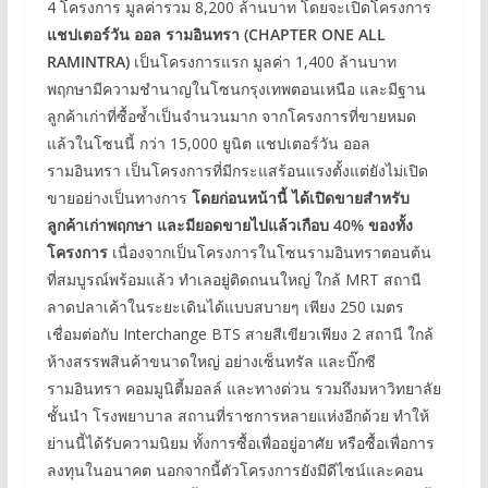
4 โครงการ มูลค่ารวม 8,200 ล้านบาท โดยจะเปิดโครงการ
แชปเตอร์วัน ออล รามอินทรา (CHAPTER ONE ALL
RAMINTRA)
เป็นโครงการแรก มูลค่า 1,400 ล้านบาท
พฤกษามีความชำนาญในโซนกรุงเทพตอนเหนือ และมีฐาน
ลูกค้าเก่าที่ซื้อซ้ำเป็นจำนวนมาก จากโครงการที่ขายหมด
แล้วในโซนนี้ กว่า 15,000 ยูนิต แชปเตอร์วัน ออล
รามอินทรา เป็นโครงการที่มีกระแสร้อนแรงตั้งแต่ยังไม่เปิด
ขายอย่างเป็นทางการ
โดยก่อนหน้านี้ ได้เปิดขายสำหรับ
ลูกค้าเก่าพฤกษา และมียอดขายไปแล้วเกือบ 40% ของทั้ง
โครงการ
เนื่องจากเป็นโครงการในโซนรามอินทราตอนต้น
ที่สมบูรณ์พร้อมแล้ว ทำเลอยู่ติดถนนใหญ่ ใกล้ MRT สถานี
ลาดปลาเค้าในระยะเดินได้แบบสบายๆ เพียง 250 เมตร
เชื่อมต่อกับ Interchange BTS สายสีเขียวเพียง 2 สถานี ใกล้
ห้างสรรพสินค้าขนาดใหญ่ อย่างเซ็นทรัล และบิ๊กซี
รามอินทรา คอมมูนิตี้มอลล์ และทางด่วน รวมถึงมหาวิทยาลัย
ชั้นนำ โรงพยาบาล สถานที่ราชการหลายแห่งอีกด้วย ทำให้
ย่านนี้ได้รับความนิยม ทั้งการซื้อเพื่ออยู่อาศัย หรือซื้อเพื่อการ
ลงทุนในอนาคต นอกจากนี้ตัวโครงการยังมีดีไซน์และคอน