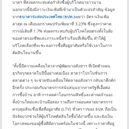
บาดฯ ที่ส่งผลกระทบต่อกำลังซื้อผู้บริโภคมายาวนาน
นอกจากนี้ยังมีภาวะเงินเฟ้อที่เข้ามาเป็นตัวแปรสำคัญ ข้อมูล
จาก
ธนาคารแห่งประเทศไทย
(
ธปท.)
เผยว่า อัตราเงินเฟ้อ
ล่าสุด ณ เดือนมกราคมปรับเพิ่มมาที่ 3.23% ซึ่งสูงกว่าคาด
การณ์เดิมที่ 1.7% ส่งผลกระทบกับผู้บริโภคโดยตรงทั้งในฝั่ง
ของค่าครองชีพและภาระหนี้ครัวเรือนที่เพิ่มขึ้น ทำให้ผู้
บริโภคเลือกที่จะชะลอการซื้อที่อยู่อาศัยหรือใช้เวลาในการ
ตัดสินใจนานขึ้น
“ทั้งนี้มีความเคลื่อนไหวจากผู้พัฒนาอสังหาฯ ที่เปิดตัวแผน
ธุรกิจรุกตลาดในปีนี้อย่างต่อเนื่อง คาดว่าโปรโมชั่นการ
ตลาดต่าง ๆ จะช่วยขับเคลื่อนให้ตลาดอสังหาฯ กลับมาคึกคัก
อีกครั้ง ประกอบกับมาตรการสนับสนุนจากภาครัฐที่เอื้อต่อ
การซื้อบ้าน อาทิ การลดค่าโอนกรรมสิทธิ์และค่าจดจำนอง
ทั้งบ้านใหม่และบ้านมือสอง รวมถึงการผ่อนคลายมาตรการ
ควบคุมสินเชื่อเพื่อที่อยู่อาศัย (LTV) ชั่วคราวของ ธปท. ถือเป็น
ปัจจัยบวกช่วยให้ผู้บริโภคตัดสินใจซื้อได้ง่ายขึ้น และยังเป็น
โอกาสทองของผู้ซื้อที่มีความพร้อมในช่วงนี้ เพราะราคาที่อยู่