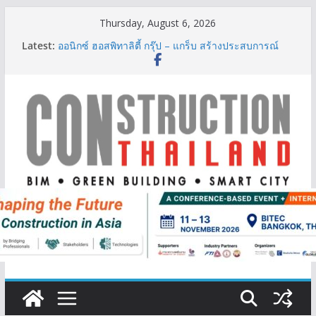
Skip
Thursday, August 6, 2026
ผู้เชี่ยวชาญด้านวิศวกรรมโครงสร้างเสนอแผนปฏิรูป
to
Latest:
มาตรฐานตั้งแต่การออกแบบถึงการตรวจสอบอาคารไทย
content
รับมือแผ่นดินไหว
ออนิกซ์ ฮอสพิทาลิตี้ กรุ๊ป – แกร็บ สร้างประสบการณ์
การเดินทางที่สะดวกยิ่งขึ้น ภายใต้แนวคิด “More of
What You Love”
BCT Expo 2026 ชูแนวคิด “Empowering Net Zero in
Construction & Mining” ขับเคลื่อนอุตสาหกรรม
ก่อสร้างและเหมืองแร่สู่สังคมคาร์บอนต่ำอย่างยั่งยืน
ลลิล พร็อพเพอร์ตี้ ก้าวสู่ปีที่ 40 ยึดลูกค้าเป็นศูนย์กลาง
เดินหน้าสร้างการเติบโตอย่างยั่งยืน
IHG Hotels & Resorts เปิดตัว ฮอลิเดย์ อินน์ เอ็กซ์เพรส
อ่าวนางแห่งแรกในกระบี่