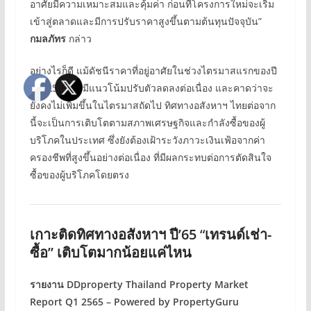
อาศัยมีความเหมาะสมและคุ้มค่า ก่อนที่โครงการใหม่จะเริ่ม
เข้าสู่ตลาดและมีการปรับราคาสูงขึ้นตามต้นทุนปัจจุบัน”
กมลภัทร
กล่าว
อย่างไรก็ดี แม้ดัชนีราคาที่อยู่อาศัยในช่วงไตรมาสแรกของปี
พ.ศ.2565 จะมีแนวโน้มปรับตัวลดลงต่อเนื่อง และคาดว่าจะ
ยังคงไม่เพิ่มขึ้นในไตรมาสถัดไป ทิศทางอสังหาฯ ไทยต่อจาก
นี้จะเป็นการเติบโตตามสภาพเศรษฐกิจและกำลังซื้อของผู้
บริโภคในประเทศ ซึ่งยังต้องเฝ้าระวังภาวะเงินเฟ้อจากค่า
ครองชีพที่สูงขึ้นอย่างต่อเนื่อง ที่มีผลกระทบต่อการตัดสินใจ
ซื้อของผู้บริโภคโดยตรง
เกาะติดทิศทางอสังหาฯ ปี’65
“
เทรนด์เช่า-
ซื้อ” เติบโตมากน้อยแค่ไหน
รายงาน DDproperty Thailand Property Market
Report Q1 2565 – Powered by PropertyGuru