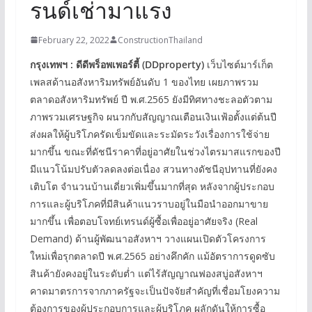
รนด์เช่ามาแรง
February 22, 2022
ConstructionThailand
กรุงเทพฯ
:
ดีดีพร็อพเพอร์ตี้
(DDproperty)
เว็บไซต์มาร์เก็ต
เพลสด้านอสังหาริมทรัพย์อันดับ 1 ของไทย เผยภาพรวม
ตลาดอสังหาริมทรัพย์ ปี พ.ศ.2565 ยังมีทิศทางชะลอตัวตาม
ภาพรวมเศรษฐกิจ ผนวกกับสัญญาณเตือนเงินเฟ้อตั้งแต่ต้นปี
ส่งผลให้ผู้บริโภครัดเข็มขัดและระมัดระวังเรื่องการใช้จ่าย
มากขึ้น ขณะที่ดัชนีราคาที่อยู่อาศัยในช่วงไตรมาสแรกของปี
มีแนวโน้มปรับตัวลดลงต่อเนื่อง สวนทางดัชนีอุปทานที่ยังคง
เติบโต จำนวนบ้านเดี่ยวเพิ่มขึ้นมากที่สุด หลังจากผู้ประกอบ
การและผู้บริโภคที่มีสินค้าแนวราบอยู่ในมือนำออกมาขาย
มากขึ้น เพื่อตอบโจทย์เทรนด์ผู้ซื้อเพื่ออยู่อาศัยจริง (Real
Demand) ด้านผู้พัฒนาอสังหาฯ วางแผนเปิดตัวโครงการ
ใหม่เพื่อรุกตลาดปี พ.ศ.2565 อย่างคึกคัก แม้อัตราการดูดซับ
สินค้ายังคงอยู่ในระดับต่ำ แต่ไร้สัญญาณฟองสบู่อสังหาฯ
คาดมาตรการจากภาครัฐจะเป็นปัจจัยสำคัญที่เชื่อมโยงความ
ต้องการของผู้ประกอบการและผู้บริโภค ผลักดันให้การซื้อ