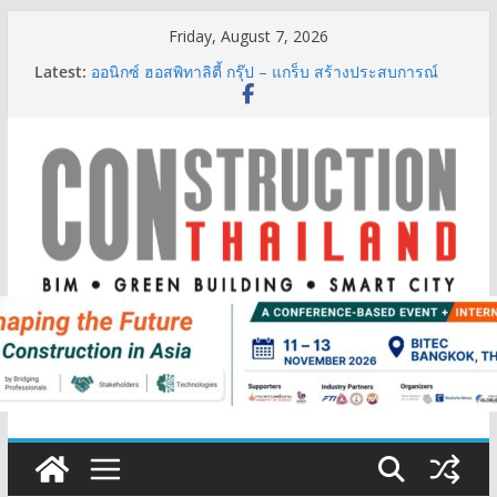
Skip
Friday, August 7, 2026
to
Latest:
ออนิกซ์ ฮอสพิทาลิตี้ กรุ๊ป – แกร็บ สร้างประสบการณ์
content
การเดินทางที่สะดวกยิ่งขึ้น ภายใต้แนวคิด “More of
What You Love”
BCT Expo 2026 ชูแนวคิด “Empowering Net Zero in
Construction & Mining” ขับเคลื่อนอุตสาหกรรม
ก่อสร้างและเหมืองแร่สู่สังคมคาร์บอนต่ำอย่างยั่งยืน
ลลิล พร็อพเพอร์ตี้ ก้าวสู่ปีที่ 40 ยึดลูกค้าเป็นศูนย์กลาง
เดินหน้าสร้างการเติบโตอย่างยั่งยืน
IHG Hotels & Resorts เปิดตัว ฮอลิเดย์ อินน์ เอ็กซ์เพรส
อ่าวนางแห่งแรกในกระบี่
ผู้เชี่ยวชาญด้านวิศวกรรมโครงสร้างเสนอแผนปฏิรูป
มาตรฐานตั้งแต่การออกแบบถึงการตรวจสอบอาคารไทย
รับมือแผ่นดินไหว