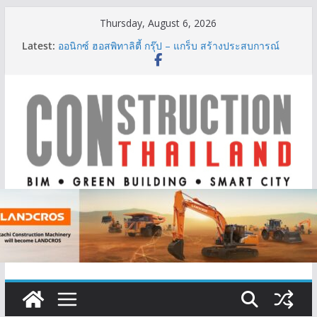
Skip
Thursday, August 6, 2026
to
Latest:
ออนิกซ์ ฮอสพิทาลิตี้ กรุ๊ป – แกร็บ สร้างประสบการณ์
content
การเดินทางที่สะดวกยิ่งขึ้น ภายใต้แนวคิด “More of
What You Love”
BCT Expo 2026 ชูแนวคิด “Empowering Net Zero in
Construction & Mining” ขับเคลื่อนอุตสาหกรรม
ก่อสร้างและเหมืองแร่สู่สังคมคาร์บอนต่ำอย่างยั่งยืน
ลลิล พร็อพเพอร์ตี้ ก้าวสู่ปีที่ 40 ยึดลูกค้าเป็นศูนย์กลาง
เดินหน้าสร้างการเติบโตอย่างยั่งยืน
IHG Hotels & Resorts เปิดตัว ฮอลิเดย์ อินน์ เอ็กซ์เพรส
อ่าวนางแห่งแรกในกระบี่
ผู้เชี่ยวชาญด้านวิศวกรรมโครงสร้างเสนอแผนปฏิรูป
มาตรฐานตั้งแต่การออกแบบถึงการตรวจสอบอาคารไทย
รับมือแผ่นดินไหว