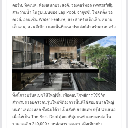
คอร์ท, ฟิตเนส, ห้องอเนกประสงค์, วอเตอร์ฟอล (Waterfall),
สระว่ายน้ำ ในรูปแบบของ Lap Pool, จากุซซี่, โฟลทติ้ง วอ
คเวย์, ออนเซ็น Water Feature, สระสำหรับเด็กเล็ก, สนาม
เด็กเล่น, สวนสีเขียว และพื้นที่อเนกประสงค์สำหรับครอบครัว
ทั้งนี้การปรับสเปซให้ใหญ่ขึ้น เพื่อตอบโจทย์การใช้ชีวิต
สำหรับครอบครัวคนรุ่นใหม่ที่ต้องการพื้นที่ใช้สอยขนาดใหญ่
บนทำเลทองหล่อ ซึ่งนับได้ว่าเป็นสิ่งที่ ฮาบิแทท กรุ๊ป นำเสนอ
เพื่อให้เป็น The Best Deal คุ้มค่าที่สุดบนทำเลทองหล่อ ใน
ราคาเฉลี่ย 240,000 บาทต่อตารางเมตร เมื่อเทียบกับ