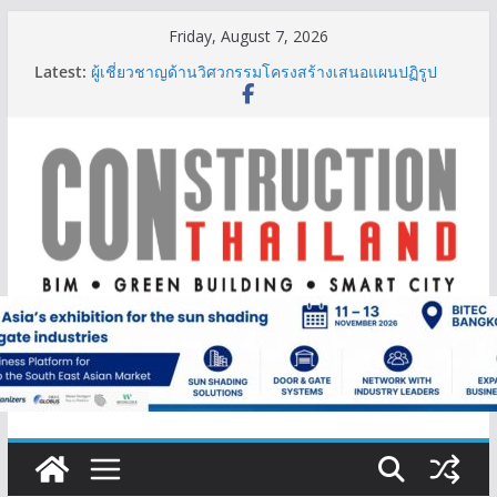
Skip
Friday, August 7, 2026
to
Latest:
ผู้เชี่ยวชาญด้านวิศวกรรมโครงสร้างเสนอแผนปฏิรูป
content
มาตรฐานตั้งแต่การออกแบบถึงการตรวจสอบอาคารไทย
รับมือแผ่นดินไหว
TITLE เผยรายได้ครึ่งปีแรก’69 มากกว่า 2,000 ล้านบาท
เติบโต 377% ชี้ดีมานด์ภูเก็ตยังแกร่ง
BCT Expo 2026 ชูแนวคิด “Empowering Net Zero in
Construction & Mining” ขับเคลื่อนอุตสาหกรรม
ก่อสร้างและเหมืองแร่สู่สังคมคาร์บอนต่ำอย่างยั่งยืน
ลลิล พร็อพเพอร์ตี้ ก้าวสู่ปีที่ 40 ยึดลูกค้าเป็นศูนย์กลาง
เดินหน้าสร้างการเติบโตอย่างยั่งยืน
IHG Hotels & Resorts เปิดตัว ฮอลิเดย์ อินน์ เอ็กซ์เพรส
อ่าวนางแห่งแรกในกระบี่