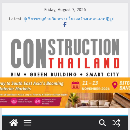
Skip
Friday, August 7, 2026
to
Latest:
ผู้เชี่ยวชาญด้านวิศวกรรมโครงสร้างเสนอแผนปฏิรูป
content
มาตรฐานตั้งแต่การออกแบบถึงการตรวจสอบอาคารไทย
รับมือแผ่นดินไหว
TITLE เผยรายได้ครึ่งปีแรก’69 มากกว่า 2,000 ล้านบาท
เติบโต 377% ชี้ดีมานด์ภูเก็ตยังแกร่ง
BCT Expo 2026 ชูแนวคิด “Empowering Net Zero in
Construction & Mining” ขับเคลื่อนอุตสาหกรรม
ก่อสร้างและเหมืองแร่สู่สังคมคาร์บอนต่ำอย่างยั่งยืน
ลลิล พร็อพเพอร์ตี้ ก้าวสู่ปีที่ 40 ยึดลูกค้าเป็นศูนย์กลาง
เดินหน้าสร้างการเติบโตอย่างยั่งยืน
IHG Hotels & Resorts เปิดตัว ฮอลิเดย์ อินน์ เอ็กซ์เพรส
อ่าวนางแห่งแรกในกระบี่