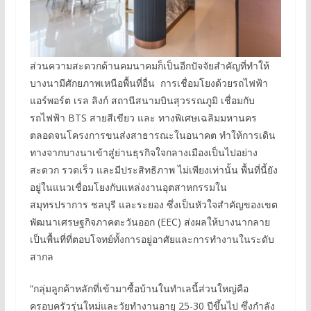
ส่วนความสะดวกด้านคมนาคมก็เป็นอีกปัจจัยสำคัญที่ทำให้
บางนามีศักยภาพเหนือพื้นที่อื่น การเชื่อมโยงด้วยรถไฟฟ้า
แอร์พอร์ต เรล ลิงก์ สถานีสนามบินสุวรรณภูมิ เชื่อมกับ
รถไฟฟ้า BTS สายสีเขียว และ ทางพิเศษเฉลิมมหานคร
ตลอดจนโครงการขนส่งสาธารณะในอนาคต ทำให้การเดิน
ทางจากบางนาเข้าสู่ย่านธุรกิจใจกลางเมืองเป็นไปอย่าง
สะดวก รวดเร็ว และมีประสิทธิภาพ ไม่เพียงเท่านั้น พื้นที่นี้ยัง
อยู่ในแนวเชื่อมโยงกับแหล่งงานอุตสาหกรรมใน
สมุทรปราการ ชลบุรี และระยอง ซึ่งเป็นหัวใจสำคัญของเขต
พัฒนาเศรษฐกิจภาคตะวันออก (EEC) ส่งผลให้บางนากลาย
เป็นพื้นที่ที่ตอบโจทย์ทั้งการอยู่อาศัยและการทำงานในระดับ
สากล
“กลุ่มลูกค้าหลักที่เข้ามาซื้อบ้านในทำเลนี้ส่วนใหญ่คือ
ครอบครัวรุ่นใหม่และวัยทำงานอายุ 25-30 ปีขึ้นไป ซึ่งกำลัง