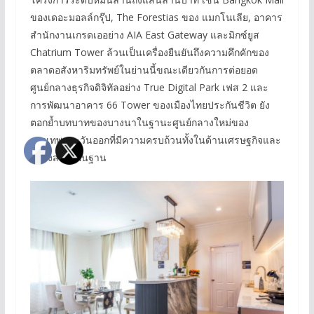
ของเดอะมอลล์กรุ๊ป, The Forestias ของ แมกโนเลีย, อาคาร
สำนักงานเกรดเออย่าง AIA East Gateway และมิกซ์ยูส
Chatrium Tower ล้วนเป็นเครื่องยืนยันถึงความคึกคักของ
ตลาดอสังหาริมทรัพย์ในย่านนี้ขณะเดียวกันการต่อยอด
ศูนย์กลางธุรกิจดิจิทัลอย่าง True Digital Park เฟส 2 และ
การพัฒนาอาคาร 66 Tower ของเมืองไทยประกันชีวิต ยัง
ตอกย้ำบทบาทของบางนาในฐานะศูนย์กลางใหม่ของ
กรุงเทพฯตะวันออกที่มีความครบถ้วนทั้งในด้านเศรษฐกิจและ
โครงสร้างพื้นฐาน