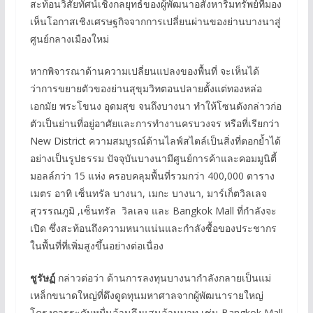
สะท้อนวิสัยทัศน์เชิงกลยุทธ์ของผู้พัฒนาอสังหาริมทรัพย์ที่มอง
เห็นโอกาสเชิงเศรษฐกิจจากการเปลี่ยนผ่านของย่านบางนาสู่
ศูนย์กลางเมืองใหม่
หากพิจารณาด้านความเปลี่ยนแปลงของพื้นที่ จะเห็นได้
ว่าการขยายตัวของย่านสุขุมวิทตอนปลายตั้งแต่ทองหล่อ
เอกมัย พระโขนง อุดมสุข จนถึงบางนา ทำให้โซนดังกล่าวก่อ
ตัวเป็นย่านที่อยู่อาศัยและการทำงานครบวงจร หรือที่เรียกว่า
New District ความสมบูรณ์ด้านไลฟ์สไตล์เป็นสิ่งที่ตอกย้ำได้
อย่างเป็นรูปธรรม ปัจจุบันบางนามีศูนย์การค้าและคอมมูนิตี้
มอลล์กว่า 15 แห่ง ครอบคลุมพื้นที่รวมกว่า 400,000 ตาราง
เมตร อาทิ เซ็นทรัล บางนา, เมกะ บางนา, มาร์เก็ตวิลเลจ
สุวรรณภูมิ ,เซ็นทรัล วิลเลจ และ Bangkok Mall ที่กำลังจะ
เปิด ซึ่งสะท้อนถึงความหนาแน่นและกำลังซื้อของประชากร
ในพื้นที่ที่เพิ่มสูงขึ้นอย่างต่อเนื่อง
ชูรัษฏ์
กล่าวต่อว่า ด้านการลงทุนบางนากำลังกลายเป็นแม่
เหล็กขนาดใหญ่ที่ดึงดูดทุนมหาศาลจากผู้พัฒนารายใหญ่
โครงการระดับหมื่นล้านถึงแสนล้านบาท เช่น Bangkok Mall