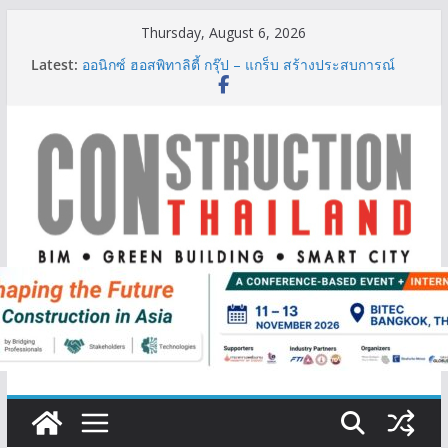
Skip
Thursday, August 6, 2026
to
Latest:
ออนิกซ์ ฮอสพิทาลิตี้ กรุ๊ป – แกร็บ สร้างประสบการณ์
content
การเดินทางที่สะดวกยิ่งขึ้น ภายใต้แนวคิด “More of
What You Love”
BCT Expo 2026 ชูแนวคิด “Empowering Net Zero in
Construction & Mining” ขับเคลื่อนอุตสาหกรรม
ก่อสร้างและเหมืองแร่สู่สังคมคาร์บอนต่ำอย่างยั่งยืน
ลลิล พร็อพเพอร์ตี้ ก้าวสู่ปีที่ 40 ยึดลูกค้าเป็นศูนย์กลาง
เดินหน้าสร้างการเติบโตอย่างยั่งยืน
IHG Hotels & Resorts เปิดตัว ฮอลิเดย์ อินน์ เอ็กซ์เพรส
อ่าวนางแห่งแรกในกระบี่
ผู้เชี่ยวชาญด้านวิศวกรรมโครงสร้างเสนอแผนปฏิรูป
มาตรฐานตั้งแต่การออกแบบถึงการตรวจสอบอาคารไทย
รับมือแผ่นดินไหว