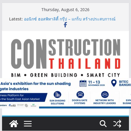
Skip
Thursday, August 6, 2026
to
Latest:
ออนิกซ์ ฮอสพิทาลิตี้ กรุ๊ป – แกร็บ สร้างประสบการณ์
content
การเดินทางที่สะดวกยิ่งขึ้น ภายใต้แนวคิด “More of
What You Love”
BCT Expo 2026 ชูแนวคิด “Empowering Net Zero in
Construction & Mining” ขับเคลื่อนอุตสาหกรรม
ก่อสร้างและเหมืองแร่สู่สังคมคาร์บอนต่ำอย่างยั่งยืน
ลลิล พร็อพเพอร์ตี้ ก้าวสู่ปีที่ 40 ยึดลูกค้าเป็นศูนย์กลาง
เดินหน้าสร้างการเติบโตอย่างยั่งยืน
IHG Hotels & Resorts เปิดตัว ฮอลิเดย์ อินน์ เอ็กซ์เพรส
อ่าวนางแห่งแรกในกระบี่
ผู้เชี่ยวชาญด้านวิศวกรรมโครงสร้างเสนอแผนปฏิรูป
มาตรฐานตั้งแต่การออกแบบถึงการตรวจสอบอาคารไทย
รับมือแผ่นดินไหว