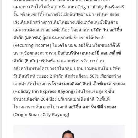
แผนการเติบโตไม่สิ้นสุด หรือ แผน Origin Infinity ที่เครือออริ
จิ้น พร็อพเพอร์ตี้ประกาศไว้เมื่อต้นปีที่ผ่านมา บริษัทฯ ยังคง
เร่งเดินหน้าสร้างการเติบโตอย่างแข็งแกร่งและยั่งยืนตาม
แผนงานดังกล่าว อย่างต่อเนื่อง โดยล่าสุด
บริษัท วัน ออริจิ้น
จำกัด (มหาชน)
ผู้ดำเนินธุรกิจที่สร้างรายได้ประจำ
(Recurring Income) ในเครือ บมจ. ออริจิ้น พร็อพเพอร์ตี้ได้
บรรลุข้อตกลงความร่วมมือกับ
บริษัท เอนเนอร์ยี่ คอมเพล็กซ์
จำกัด (EnCo)
บริษัทพัฒนาและบริหารจัดการด้าน
อสังหาริมทรัพย์ครบวงจรในกลุ่ม ปตท. ร่วมทุนกันใน บริษัท
วันดิสทริคท์ ระยอง 2 จำกัด สัดส่วนฝั่งละ 50% เพื่อก่อสร้าง
และดำเนินโครงการ
โรงแรมฮอลิเดย์ อินน์ เอ็กซ์เพรส ระยอง
(Holiday Inn Express Rayong)
เป็นโรงแรมสูง 8 ชั้น
จำนวนห้องพัก 204 ห้อง บริเวณแยกเนินสำลี ในพื้นที่
โครงการระดับเมกะโปรเจกต์
ออริจิ้น สมาร์ท ซิตี้ ระยอง
(Origin Smart City Rayong)