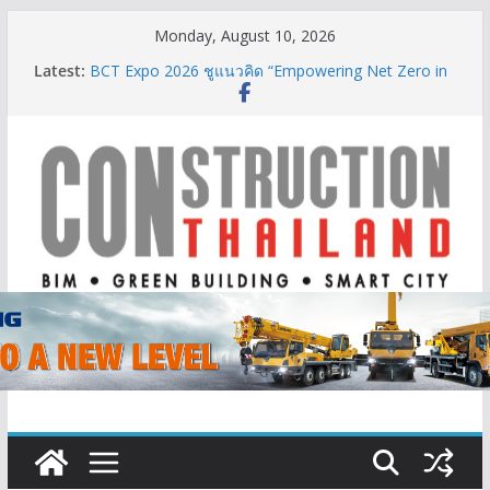
Skip
Monday, August 10, 2026
to
Latest:
BCT Expo 2026 ชูแนวคิด “Empowering Net Zero in
content
Construction & Mining” ขับเคลื่อนอุตสาหกรรม
ก่อสร้างและเหมืองแร่สู่สังคมคาร์บอนต่ำอย่างยั่งยืน
ลลิล พร็อพเพอร์ตี้ ก้าวสู่ปีที่ 40 ยึดลูกค้าเป็นศูนย์กลาง
เดินหน้าสร้างการเติบโตอย่างยั่งยืน
‘FutureBuild Asia 2026’ รวมพลคนก่อสร้าง ขนคอน
เทนต์-นิทรรศการเชื่อมระบบนิเวศอุตสาหกรรมก่อสร้าง
นิปปอนเพนต์ผนึก 6 พันธมิตรโมเดิร์นเทรดชั้นนำเปิดตัว
“NIPPON PAINT WORRY FREE”ยกระดับความมั่นใจ
ให้ลูกค้า
TITLE เผยรายได้ครึ่งปีแรก’69 มากกว่า 2,000 ล้านบาท
เติบโต 377% ชี้ดีมานด์ภูเก็ตยังแกร่ง