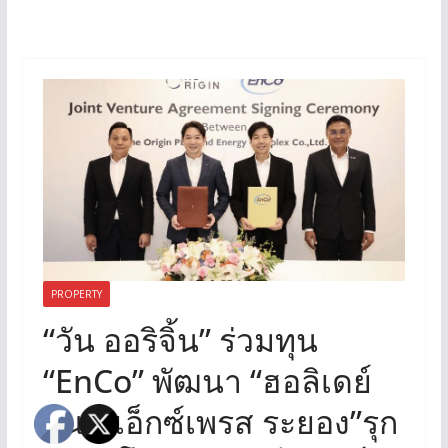
PROPERTY
“วัน ออริจิ้น” ร่วมทุน
“EnCo” พัฒนา “ฮอลิเดย์
อินน์ เอ็กซ์เพรส ระยอง”รุก