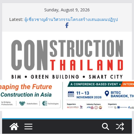
Skip
Sunday, August 9, 2026
to
Latest:
ผู้เชี่ยวชาญด้านวิศวกรรมโครงสร้างเสนอแผนปฏิรูป
content
มาตรฐานตั้งแต่การออกแบบถึงการตรวจสอบอาคารไทย
รับมือแผ่นดินไหว
TITLE เผยรายได้ครึ่งปีแรก’69 มากกว่า 2,000 ล้านบาท
เติบโต 377% ชี้ดีมานด์ภูเก็ตยังแกร่ง
BCT Expo 2026 ชูแนวคิด “Empowering Net Zero in
Construction & Mining” ขับเคลื่อนอุตสาหกรรม
ก่อสร้างและเหมืองแร่สู่สังคมคาร์บอนต่ำอย่างยั่งยืน
ลลิล พร็อพเพอร์ตี้ ก้าวสู่ปีที่ 40 ยึดลูกค้าเป็นศูนย์กลาง
เดินหน้าสร้างการเติบโตอย่างยั่งยืน
IHG Hotels & Resorts เปิดตัว ฮอลิเดย์ อินน์ เอ็กซ์เพรส
อ่าวนางแห่งแรกในกระบี่