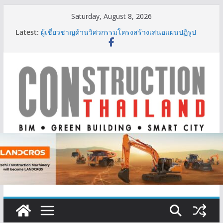
Skip
Saturday, August 8, 2026
to
Latest:
ผู้เชี่ยวชาญด้านวิศวกรรมโครงสร้างเสนอแผนปฏิรูป
content
มาตรฐานตั้งแต่การออกแบบถึงการตรวจสอบอาคารไทย
รับมือแผ่นดินไหว
TITLE เผยรายได้ครึ่งปีแรก’69 มากกว่า 2,000 ล้านบาท
เติบโต 377% ชี้ดีมานด์ภูเก็ตยังแกร่ง
BCT Expo 2026 ชูแนวคิด “Empowering Net Zero in
Construction & Mining” ขับเคลื่อนอุตสาหกรรม
ก่อสร้างและเหมืองแร่สู่สังคมคาร์บอนต่ำอย่างยั่งยืน
ลลิล พร็อพเพอร์ตี้ ก้าวสู่ปีที่ 40 ยึดลูกค้าเป็นศูนย์กลาง
เดินหน้าสร้างการเติบโตอย่างยั่งยืน
IHG Hotels & Resorts เปิดตัว ฮอลิเดย์ อินน์ เอ็กซ์เพรส
อ่าวนางแห่งแรกในกระบี่