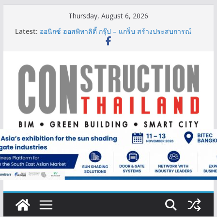
Skip
Thursday, August 6, 2026
to
Latest:
ออนิกซ์ ฮอสพิทาลิตี้ กรุ๊ป – แกร็บ สร้างประสบการณ์
content
การเดินทางที่สะดวกยิ่งขึ้น ภายใต้แนวคิด “More of
What You Love”
BCT Expo 2026 ชูแนวคิด “Empowering Net Zero in
Construction & Mining” ขับเคลื่อนอุตสาหกรรม
ก่อสร้างและเหมืองแร่สู่สังคมคาร์บอนต่ำอย่างยั่งยืน
ลลิล พร็อพเพอร์ตี้ ก้าวสู่ปีที่ 40 ยึดลูกค้าเป็นศูนย์กลาง
เดินหน้าสร้างการเติบโตอย่างยั่งยืน
IHG Hotels & Resorts เปิดตัว ฮอลิเดย์ อินน์ เอ็กซ์เพรส
อ่าวนางแห่งแรกในกระบี่
ผู้เชี่ยวชาญด้านวิศวกรรมโครงสร้างเสนอแผนปฏิรูป
มาตรฐานตั้งแต่การออกแบบถึงการตรวจสอบอาคารไทย
รับมือแผ่นดินไหว