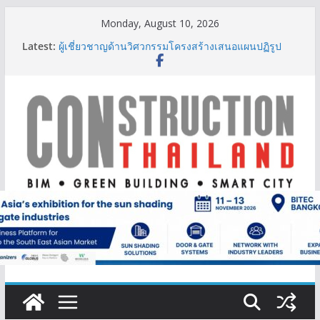
Skip
Monday, August 10, 2026
to
Latest:
ผู้เชี่ยวชาญด้านวิศวกรรมโครงสร้างเสนอแผนปฏิรูป
content
มาตรฐานตั้งแต่การออกแบบถึงการตรวจสอบอาคารไทย
รับมือแผ่นดินไหว
TITLE เผยรายได้ครึ่งปีแรก’69 มากกว่า 2,000 ล้านบาท
เติบโต 377% ชี้ดีมานด์ภูเก็ตยังแกร่ง
BCT Expo 2026 ชูแนวคิด “Empowering Net Zero in
Construction & Mining” ขับเคลื่อนอุตสาหกรรม
ก่อสร้างและเหมืองแร่สู่สังคมคาร์บอนต่ำอย่างยั่งยืน
ลลิล พร็อพเพอร์ตี้ ก้าวสู่ปีที่ 40 ยึดลูกค้าเป็นศูนย์กลาง
เดินหน้าสร้างการเติบโตอย่างยั่งยืน
IHG Hotels & Resorts เปิดตัว ฮอลิเดย์ อินน์ เอ็กซ์เพรส
อ่าวนางแห่งแรกในกระบี่