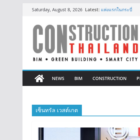
Skip
Latest:
IHG Hotels & Resorts
Saturday, August 8, 2026
to
แห่งแรกในกระบี่
ผู้เชี่ยวชาญด้านว
content
ตั้งแต่การออกแบบถ
TITLE เผยรายได้ครึ่
377% ชี้ดีมานด์ภูเก็
BCT Expo 2026 ชูแ
Construction & Min
เหมืองแร่สู่สังคมคาร์
ลลิล พร็อพเพอร์ตี้ ก้า
สร้างการเติบโตอย่างย
NEWS
BIM
CONSTRUCTION
P
เซ็นทรัล เวสต์เกต