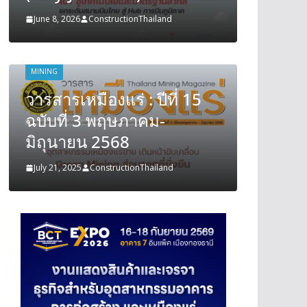
June 8, 2026
ConstructionThailand
June 8, 202
MINING
MINING
วารสารเหมืองแร่ : ปีที่ 15
วารสารเ
ฉบับที่ 3 พฤษภาคม-
ฉบับที
มิถุนายน 2568
มิถุนา
July 21, 2025
ConstructionThailand
July 21, 202