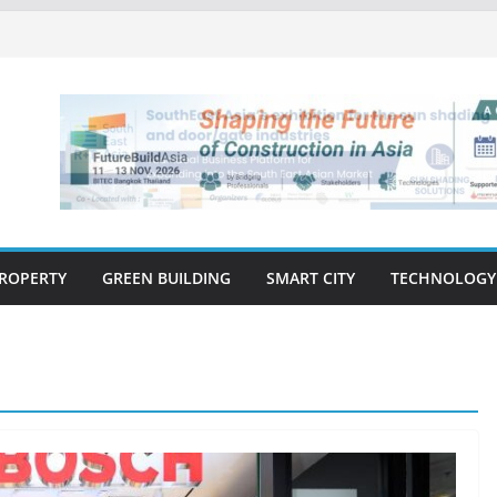
 เปิดตัว ฮอลิเดย์ อินน์ เอ็กซ์เพรส อ่าวนาง
ิศวกรรมโครงสร้างเสนอแผนปฏิรูปมาตรฐาน
ึงการตรวจสอบอาคารไทย รับมือแผ่นดินไหว
งปีแรก’69 มากกว่า 2,000 ล้านบาท เติบโต
ตยังแกร่ง
นวคิด “Empowering Net Zero in
ing” ขับเคลื่อนอุตสาหกรรมก่อสร้างและ
บอนต่ำอย่างยั่งยืน
วสู่ปีที่ 40 ยึดลูกค้าเป็นศูนย์กลาง เดินหน้า
ั่งยืน
ROPERTY
GREEN BUILDING
SMART CITY
TECHNOLOGY
E-BOOK
CONSTRUCTION
THAILAND : VOL.33
(May-Jun 2026)