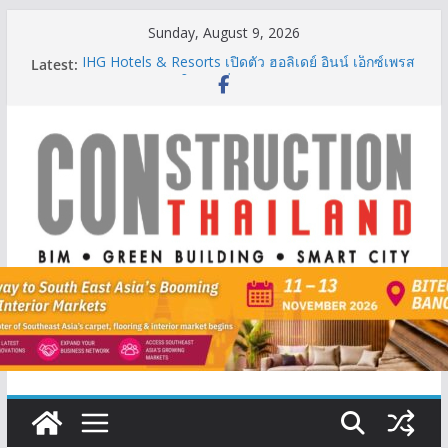
Skip
Sunday, August 9, 2026
to
Latest:
IHG Hotels & Resorts เปิดตัว ฮอลิเดย์ อินน์ เอ็กซ์เพรส
content
อ่าวนางแห่งแรกในกระบี่
ผู้เชี่ยวชาญด้านวิศวกรรมโครงสร้างเสนอแผนปฏิรูป
มาตรฐานตั้งแต่การออกแบบถึงการตรวจสอบอาคารไทย
รับมือแผ่นดินไหว
TITLE เผยรายได้ครึ่งปีแรก’69 มากกว่า 2,000 ล้านบาท
เติบโต 377% ชี้ดีมานด์ภูเก็ตยังแกร่ง
BCT Expo 2026 ชูแนวคิด “Empowering Net Zero in
Construction & Mining” ขับเคลื่อนอุตสาหกรรม
ก่อสร้างและเหมืองแร่สู่สังคมคาร์บอนต่ำอย่างยั่งยืน
ลลิล พร็อพเพอร์ตี้ ก้าวสู่ปีที่ 40 ยึดลูกค้าเป็นศูนย์กลาง
เดินหน้าสร้างการเติบโตอย่างยั่งยืน