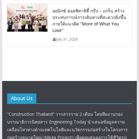
ออนิกซ์ ฮอสพิทาลิตี้ กรุ๊ป – แกร็บ สร้าง
ประสบการณ์การเดินทางที่สะดวกยิ่งขึ้น
ภายใต้แนวคิด “More of What You
Love”
July 31, 2026
About Us
“Construction Thailand” วารสารราย 2 เดือน โดยทีมงานกอง
บรรณาธิการนิตยสาร Engineering Today นำเสนอข้อมูลความ
เคลื่อนไหวทางด้านเทคโนโลยีและนวัตกรรมก่อสร้างในโครงการ
ก่อสร้างขนาดใหญ่ (Mega Project) เพื่อตอบสนองการใช้ชีวิตรูป