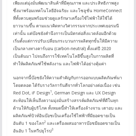
เพียงแต่มุ่งมั่นพัฒนาสินค้าที่มีคุณภาพ และประสิทธิภาพสูง
ซึ่งมาพร้อมเทคโนโลยีอัจฉริยะ และโซลูชั่น HomeConnect
ที่ทั้งควบคุมพร้อมช่วยดูแลรักษาเครื่องใช้ไฟฟ้าให้ใช้ได้
ยาวนานขึ้น ตามแนวคิดทางวิศวกรรมจากประเทศเยอรมนี
เท่านั้น แต่บ๊อชยังคำนึงการเป็นมิตรต่อสิ่งแวดล้อมอีกด้วย
เริ่มตั้งแต่การปรับเปลี่ยนกระบวนการผลิตทุกขั้นให้มีความ
เป็นกลางทางคาร์บอน (carbon-neutral) ตั้งแต่ปี 2020
เป็นต้นมา ไปจนถึงการใช้เทคโนโลยีขึ้นสูงในการผลิตที่
ทำให้ผลิตภัณฑ์ใช้พลังงาน และไฟฟ้าได้อย่างคุ้มค่า
นอกจากนี้บ๊อชยังให้ความสำคัญกับการออกแบบผลิตภัณฑ์มา
โดยตลอด ได้รับรางวัลการันตีจากทั่วโลกอย่างต่อเนื่อง เช่น
1
Red Dot, iF Design
, German Design และ UX Design
สะท้อนให้เห็นถึงความมุ่งมั่นสร้างสรรค์ผลิตภัณฑ์ที่ดีในทุก
ด้านให้กับผู้บริโภค ทั้งหมดนี้ทำให้เครื่องล้างจาน เตาอบ และ
ผลิตภัณฑ์บิวท์อินบ๊อชเป็นเครื่องใช้ไฟฟ้าที่มียอดขายเป็น
2
อันดับ 1 ของโลก
และเครื่องผสมอาหารบ๊อชมียอดขายเป็น
3
อันอับ 1 ในทวีปยุโรป