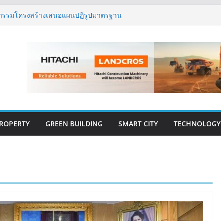
 เปิดตัว ฮอลิเดย์ อินน์ เอ็กซ์เพรส อ่าวนาง
ิศวกรรมโครงสร้างเสนอแผนปฏิรูปมาตรฐาน
ึงการตรวจสอบอาคารไทย รับมือแผ่นดินไหว
งปีแรก’69 มากกว่า 2,000 ล้านบาท เติบโต
ตยังแกร่ง
นวคิด “Empowering Net Zero in
ing” ขับเคลื่อนอุตสาหกรรมก่อสร้างและ
บอนต่ำอย่างยั่งยืน
วสู่ปีที่ 40 ยึดลูกค้าเป็นศูนย์กลาง เดินหน้า
ั่งยืน
ROPERTY
GREEN BUILDING
SMART CITY
TECHNOLOGY
E-BOOK
CONSTRUCTION
THAILAND : VOL.33
(May-Jun 2026)