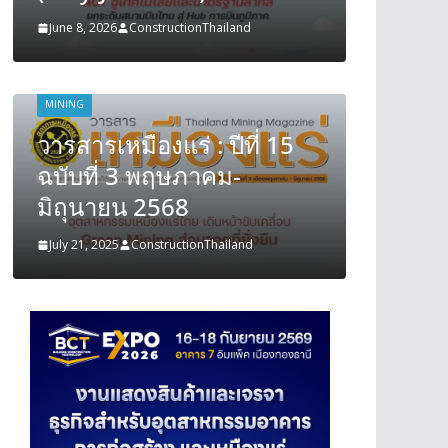
June 8, 2026
ConstructionThailand
June 8, 202
MINING
MINING
วารสารเหมืองแร่ : ปีที่ 15
วารสารเ
ฉบับที่ 3 พฤษภาคม-
ฉบับที
มิถุนายน 2568
มิถุนา
July 21, 2025
ConstructionThailand
July 21, 202