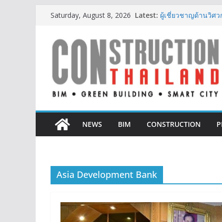
Skip
IHG Hotels & Resorts
Latest:
Saturday, August 8, 2026
แห่งแรกในกระบี่
to
ผู้เชี่ยวชาญด้านว
content
ตั้งแต่การออกแบบถ
TITLE เผยรายได้ครึ่
377% ชี้ดีมานด์ภูเก็
BCT Expo 2026 ชูแ
Construction & Min
เหมืองแร่สู่สังคมคาร์
ลลิล พร็อพเพอร์ตี้ ก้า
สร้างการเติบโตอย่างย
NEWS
BIM
CONSTRUCTION
P
Asia Development Bank