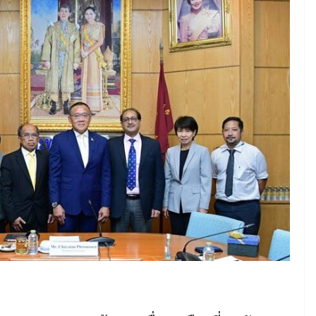
June 8, 2026
ConstructionThailand
MINING
วารสารเหมืองแร่ : ปีที่ 15
ฉบับที่ 3 พฤษภาคม-
มิถุนายน 2568
July 21, 2025
ConstructionThailand