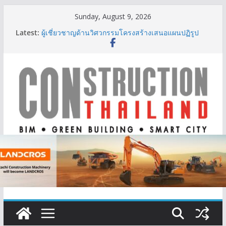
Skip
Sunday, August 9, 2026
to
Latest:
ผู้เชี่ยวชาญด้านวิศวกรรมโครงสร้างเสนอแผนปฏิรูป
content
มาตรฐานตั้งแต่การออกแบบถึงการตรวจสอบอาคารไทย
รับมือแผ่นดินไหว
TITLE เผยรายได้ครึ่งปีแรก’69 มากกว่า 2,000 ล้านบาท
เติบโต 377% ชี้ดีมานด์ภูเก็ตยังแกร่ง
BCT Expo 2026 ชูแนวคิด “Empowering Net Zero in
Construction & Mining” ขับเคลื่อนอุตสาหกรรม
ก่อสร้างและเหมืองแร่สู่สังคมคาร์บอนต่ำอย่างยั่งยืน
ลลิล พร็อพเพอร์ตี้ ก้าวสู่ปีที่ 40 ยึดลูกค้าเป็นศูนย์กลาง
เดินหน้าสร้างการเติบโตอย่างยั่งยืน
IHG Hotels & Resorts เปิดตัว ฮอลิเดย์ อินน์ เอ็กซ์เพรส
อ่าวนางแห่งแรกในกระบี่