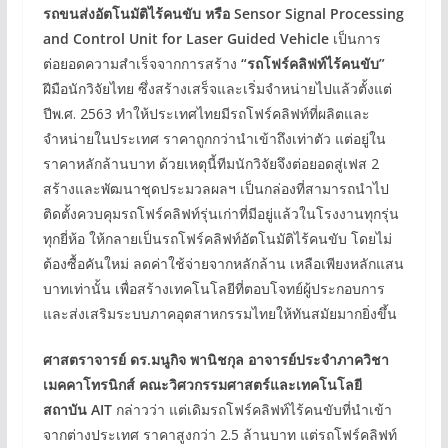
รถขนส่งอัตโนมัติไร้คนขับ หรือ Sensor Signal Processing
and Control Unit for Laser Guided Vehicle
เป็นการ
ต่อยอดความสำเร็จจากการสร้าง
“รถโฟร์คลิฟท์ไร้คนขับ”
ฝีมือนักวิจัยไทย ซึ่งสร้างเสร็จและเริ่มจำหน่ายไปแล้วตั้งแต่
ปีพ.ศ. 2563 ทำให้ประเทศไทยมีรถโฟร์คลิฟท์ที่ผลิตและ
จำหน่ายในประเทศ ราคาถูกกว่านำเข้าถึงเท่าตัว แต่อยู่ใน
ราคาหลักล้านบาท ด้วยเหตุนี้ทีมนักวิจัยจึงต่อยอดสู่เฟส 2
สร้างและพัฒนาชุดประมวลผลฯ เป็นกล่องที่สามารถนำไป
ติดตั้งควบคุมรถโฟร์คลิฟท์รุ่นเก่าที่มีอยู่แล้วในโรงงานทุกรุ่น
ทุกยี่ห้อ ให้กลายเป็นรถโฟร์คลิฟท์อัตโนมัติไร้คนขับ โดยไม่
ต้องซื้อคันใหม่ ลดค่าใช้จ่ายจากหลักล้าน เหลือเพียงหลักแสน
บาทเท่านั้น เพื่อสร้างเทคโนโลยีที่ตอบโจทย์ผู้ประกอบการ
และส่งเสริมระบบภาคอุตสาหกรรมไทยให้ทันสมัยมากยิ่งขึ้น
ศาสตราจารย์ ดร.มนูกิจ พานิชกุล อาจารย์ประจำภาควิชา
เมคคาโทรนิกส์ คณะวิศวกรรมศาสตร์และเทคโนโลยี
สถาบัน AIT
กล่าวว่า แต่เดิมรถโฟร์คลิฟท์ไร้คนขับที่นำเข้า
จากต่างประเทศ ราคาสูงกว่า 2.5 ล้านบาท แต่รถโฟร์คลิฟท์