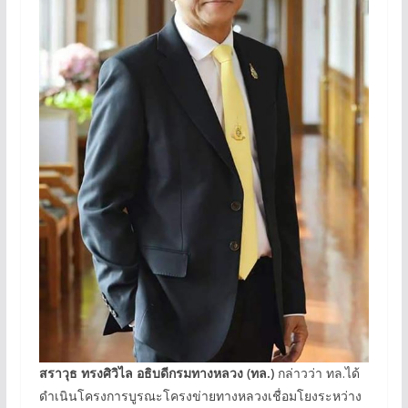
สราวุธ ทรงศิวิไล อธิบดีกรมทางหลวง
(
ทล
.)
กล่าวว่า ทล.ได้
ดำเนินโครงการบูรณะโครงข่ายทางหลวงเชื่อมโยงระหว่าง