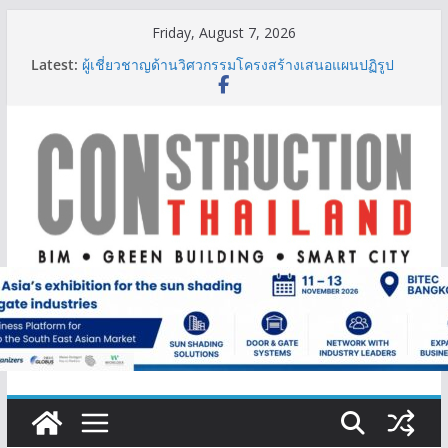
Skip
Friday, August 7, 2026
IHG Hotels & Resorts เปิดตัว ฮอลิเดย์ อินน์ เอ็กซ์เพรส
to
Latest:
อ่าวนางแห่งแรกในกระบี่
content
ผู้เชี่ยวชาญด้านวิศวกรรมโครงสร้างเสนอแผนปฏิรูป
มาตรฐานตั้งแต่การออกแบบถึงการตรวจสอบอาคารไทย
รับมือแผ่นดินไหว
TITLE เผยรายได้ครึ่งปีแรก’69 มากกว่า 2,000 ล้านบาท
เติบโต 377% ชี้ดีมานด์ภูเก็ตยังแกร่ง
BCT Expo 2026 ชูแนวคิด “Empowering Net Zero in
Construction & Mining” ขับเคลื่อนอุตสาหกรรม
ก่อสร้างและเหมืองแร่สู่สังคมคาร์บอนต่ำอย่างยั่งยืน
ลลิล พร็อพเพอร์ตี้ ก้าวสู่ปีที่ 40 ยึดลูกค้าเป็นศูนย์กลาง
เดินหน้าสร้างการเติบโตอย่างยั่งยืน