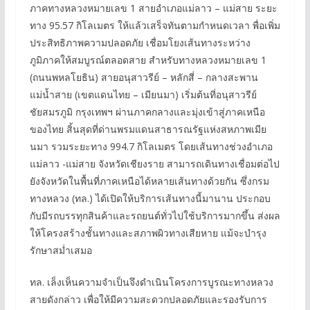
ภาคทางหลวงหมายเลข 1 สายอำเภอแม่ลาว – แม่สาย ระยะ
ทาง 95.57 กิโลเมตร ให้แล้วเสร็จทันตามกำหนดเวลา พื่อเพิ่ม
ประสิทธิภาพความปลอดภัย เชื่อมโยงเส้นทางระหว่าง
ภูมิภาคให้สมบูรณ์ตลอดสาย สำหรับทางหลวงหมายเลข 1
(ถนนพหลโยธิน) สายอนุสาวรีย์ – หลักสี่ – กลางสะพาน
แม่น้ำสาย (เขตแดนไทย – เมียนมา) เริ่มต้นที่อนุสาวรีย์
ชัยสมรภูมิ กรุงเทพฯ ผ่านภาคกลางและมุ่งเข้าสู่ภาคเหนือ
ของไทย สิ้นสุดที่ด่านพรมแดนสาธารณรัฐแห่งสหภาพเมีย
นมา รวมระยะทาง 994.7 กิโลเมตร โดยเส้นทางช่วงอำเภอ
แม่ลาว -แม่สาย จังหวัดเชียงราย สามารถเดินทางเชื่อมต่อไป
ยังจังหวัดในพื้นที่ภาคเหนือได้หลายเส้นทางด้วยกัน ซึ่งกรม
ทางหลวง (ทล.) ได้เปิดให้บริการเส้นทางนี้มานาน ประกอบ
กับมีรถบรรทุกสินค้าและรถยนต์ทั่วไปใช้บริการมากขึ้น ส่งผล
ให้โครงสร้างชั้นทางและสภาพผิวทางเสียหาย แม้จะบำรุง
รักษาสม่ำเสมอ
ทล. เล็งเห็นความจำเป็นจึงดำเนินโครงการบูรณะทางหลวง
สายดังกล่าว เพื่อให้มีความสะดวกปลอดภัยและรองรับการ