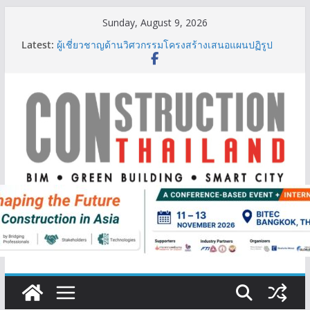
Skip
Sunday, August 9, 2026
IHG Hotels & Resorts เปิดตัว ฮอลิเดย์ อินน์ เอ็กซ์เพรส
to
Latest:
อ่าวนางแห่งแรกในกระบี่
content
ผู้เชี่ยวชาญด้านวิศวกรรมโครงสร้างเสนอแผนปฏิรูป
มาตรฐานตั้งแต่การออกแบบถึงการตรวจสอบอาคารไทย
รับมือแผ่นดินไหว
TITLE เผยรายได้ครึ่งปีแรก’69 มากกว่า 2,000 ล้านบาท
เติบโต 377% ชี้ดีมานด์ภูเก็ตยังแกร่ง
BCT Expo 2026 ชูแนวคิด “Empowering Net Zero in
Construction & Mining” ขับเคลื่อนอุตสาหกรรม
ก่อสร้างและเหมืองแร่สู่สังคมคาร์บอนต่ำอย่างยั่งยืน
ลลิล พร็อพเพอร์ตี้ ก้าวสู่ปีที่ 40 ยึดลูกค้าเป็นศูนย์กลาง
เดินหน้าสร้างการเติบโตอย่างยั่งยืน