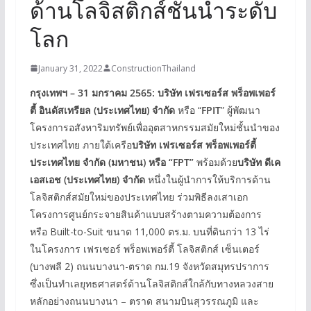
ด้านโลจิสติกส์ชั้นนำระดับ
โลก
January 31, 2022
ConstructionThailand
กรุงเทพฯ – 31 มกราคม 2565: บริษัท เฟรเซอร์ส พร็อพเพอร์
ตี้ อินดัสเทรียล (ประเทศไทย) จำกัด
หรือ “
FPIT
” ผู้พัฒนา
โครงการอสังหาริมทรัพย์เพื่ออุตสาหกรรมสมัยใหม่ชั้นนำของ
ประเทศไทย ภายใต้เครือ
บริษัท เฟรเซอร์ส พร็อพเพอร์ตี้
ประเทศไทย จำกัด (มหาชน) หรือ “FPT”
พร้อมด้วย
บริษัท ดีเค
เอสเอช (ประเทศไทย) จํากัด
หนึ่งในผู้นำการให้บริการด้าน
โลจิสติกส์สมัยใหม่ของประเทศไทย ร่วมพิธีลงเสาเอก
โครงการศูนย์กระจายสินค้าแบบสร้างตามความต้องการ
หรือ Built-to-Suit ขนาด 11,000 ตร.ม. บนที่ดินกว่า 13 ไร่
ในโครงการ เฟรเซอร์ พร็อพเพอร์ตี้ โลจิสติกส์ เซ็นเตอร์
(บางพลี 2) ถนนบางนา-ตราด กม.19 จังหวัดสมุทรปราการ
ซึ่งเป็นทำเลยุทธศาสตร์ด้านโลจิสติกส์ใกล้กับทางหลวงสาย
หลักอย่างถนนบางนา – ตราด สนามบินสุวรรณภูมิ และ