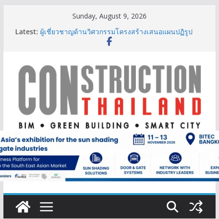
Skip
Sunday, August 9, 2026
to
Latest:
ผู้เชี่ยวชาญด้านวิศวกรรมโครงสร้างเสนอแผนปฏิรูป
content
มาตรฐานตั้งแต่การออกแบบถึงการตรวจสอบอาคารไทย
รับมือแผ่นดินไหว
TITLE เผยรายได้ครึ่งปีแรก’69 มากกว่า 2,000 ล้านบาท
เติบโต 377% ชี้ดีมานด์ภูเก็ตยังแกร่ง
BCT Expo 2026 ชูแนวคิด “Empowering Net Zero in
Construction & Mining” ขับเคลื่อนอุตสาหกรรม
ก่อสร้างและเหมืองแร่สู่สังคมคาร์บอนต่ำอย่างยั่งยืน
ลลิล พร็อพเพอร์ตี้ ก้าวสู่ปีที่ 40 ยึดลูกค้าเป็นศูนย์กลาง
เดินหน้าสร้างการเติบโตอย่างยั่งยืน
IHG Hotels & Resorts เปิดตัว ฮอลิเดย์ อินน์ เอ็กซ์เพรส
อ่าวนางแห่งแรกในกระบี่