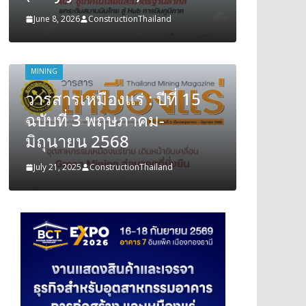
June 8, 2026
ConstructionThailand
June 8, 202
MINING
MINING
วารสารเหมืองแร่ : ปีที่ 15
วารสารเ
ฉบับที่ 3 พฤษภาคม-
ฉบับที
มิถุนายน 2568
มิถุนา
July 21, 2025
ConstructionThailand
July 21, 202