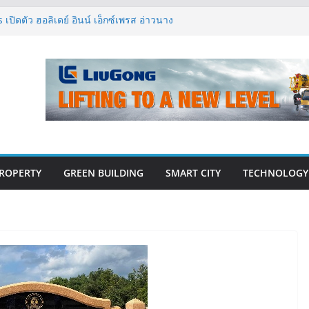
เปิดตัว ฮอลิเดย์ อินน์ เอ็กซ์เพรส อ่าวนาง
วกรรมโครงสร้างเสนอแผนปฏิรูปมาตรฐาน
การตรวจสอบอาคารไทย รับมือแผ่นดินไหว
ปีแรก’69 มากกว่า 2,000 ล้านบาท เติบโต
ังแกร่ง
วคิด “Empowering Net Zero in
g” ขับเคลื่อนอุตสาหกรรมก่อสร้างและ
อนต่ำอย่างยั่งยืน
สู่ปีที่ 40 ยึดลูกค้าเป็นศูนย์กลาง เดินหน้า
่งยืน
ROPERTY
GREEN BUILDING
SMART CITY
TECHNOLOGY
E-BOOK
CONSTRUCTION
THAILAND : VOL.33
(May-Jun 2026)