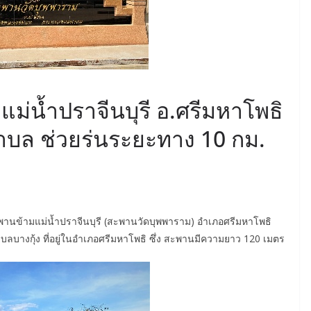
June 8, 2026
ConstructionThailand
MINING
วารสารเหมืองแร่ : ปีที่ 15
ม่น้ำปราจีนบุรี อ.ศรีมหาโพธิ
ฉบับที่ 3 พฤษภาคม-
ตำบล ช่วยร่นระยะทาง 10 กม.
มิถุนายน 2568
July 21, 2025
ConstructionThailand
านข้ามแม่น้ำปราจีนบุรี (สะพานวัดบุพพาราม) อำเภอศรีมหาโพธิ
ตำบลบางกุ้ง ที่อยู่ในอำเภอศรีมหาโพธิ ซึ่ง สะพานมีความยาว 120 เมตร