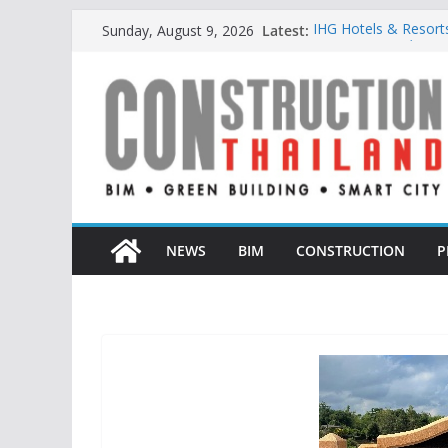
Skip
Latest:
IHG Hotels & Resorts 
Sunday, August 9, 2026
to
แห่งแรกในกระบี่
ผู้เชี่ยวชาญด้านวิศ
content
ตั้งแต่การออกแบบถึง
TITLE เผยรายได้ครึ่ง
377% ชี้ดีมานด์ภูเก็ตย
BCT Expo 2026 ชูแน
Construction & Minin
เหมืองแร่สู่สังคมคาร์บ
ลลิล พร็อพเพอร์ตี้ ก้าว
สร้างการเติบโตอย่างยั
NEWS
BIM
CONSTRUCTION
P