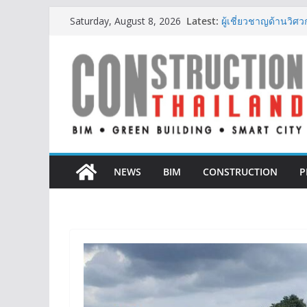
Skip
Latest:
IHG Hotels & Resorts
Saturday, August 8, 2026
to
แห่งแรกในกระบี่
ผู้เชี่ยวชาญด้านว
content
ตั้งแต่การออกแบบถ
TITLE เผยรายได้ครึ่
377% ชี้ดีมานด์ภูเก็
BCT Expo 2026 ชูแ
Construction & Min
เหมืองแร่สู่สังคมคาร์
ลลิล พร็อพเพอร์ตี้ ก้า
สร้างการเติบโตอย่างย
NEWS
BIM
CONSTRUCTION
P