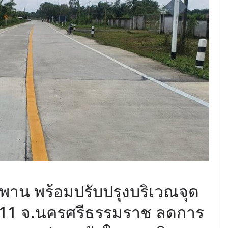
June 8, 2026
ConstructionThailand
MINING
วารสารเหมืองแร่ : ปีที่ 15
ฉบับที่ 3 พฤษภาคม-
มิถุนายน 2568
July 21, 2025
ConstructionThailand
าน พร้อมปรับปรุงบริเวณจุด
011 จ.นครศรีธรรมราช ลดการ