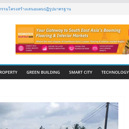
 เปิดตัว ฮอลิเดย์ อินน์ เอ็กซ์เพรส อ่าวนาง
ิศวกรรมโครงสร้างเสนอแผนปฏิรูปมาตรฐาน
ึงการตรวจสอบอาคารไทย รับมือแผ่นดินไหว
งปีแรก’69 มากกว่า 2,000 ล้านบาท เติบโต
ตยังแกร่ง
นวคิด “Empowering Net Zero in
ing” ขับเคลื่อนอุตสาหกรรมก่อสร้างและ
บอนต่ำอย่างยั่งยืน
วสู่ปีที่ 40 ยึดลูกค้าเป็นศูนย์กลาง เดินหน้า
ั่งยืน
ROPERTY
GREEN BUILDING
SMART CITY
TECHNOLOGY
E-BOOK
CONSTRUCTION
THAILAND : VOL.33
(May-Jun 2026)