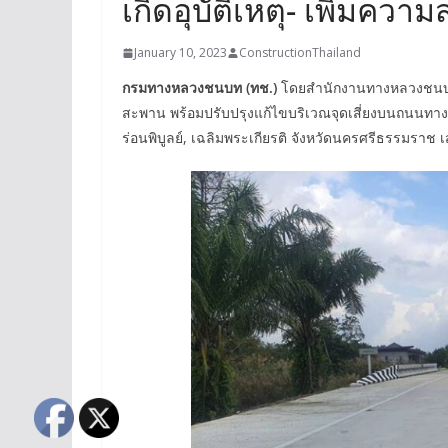
เกิดอุบัติเหตุ- เพิ่ม
January 10, 2023
ConstructionThailand
กรมทางหลวงชนบท (ทช.)
โดยสำนักงานทางหลวงชนบทที
สะพาน พร้อมปรับปรุงแก้ไขบริเวณจุดเสี่ยงบนถนนท
ร่อนพิบูลย์, เฉลิมพระเกียรติ จังหวัดนครศรีธรรมราช เ