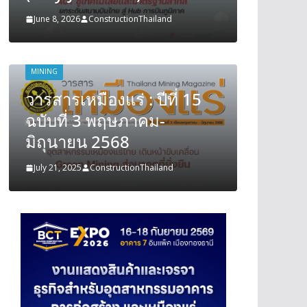
June 8, 2026
ConstructionThailand
June 8, 202
MINING
MINING
วารสารเหมืองแร่ : ปีที่ 15
วารสารเ
ฉบับที่ 3 พฤษภาคม-
ฉบับที
มิถุนายน 2568
มิถุนา
July 21, 2025
ConstructionThailand
July 21, 202