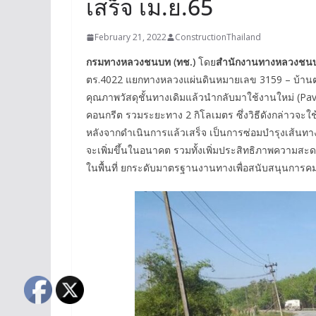
เสร็จ เม.ย.65
February 21, 2022
ConstructionThailand
กรมทางหลวงชนบท (ทช.)
โดย
สำนักงานทางหลวงชนบทท
ตร.4022 แยกทางหลวงแผ่นดินหมายเลข 3159 – บ้านตรอ
คุณภาพวัสดุชั้นทางเดิมแล้วนำกลับมาใช้งานใหม่ (Pav
คอนกรีต รวมระยะทาง 2 กิโลเมตร ซึ่งวิธีดังกล่าวจะ
หลังจากดำเนินการแล้วเสร็จ เป็นการซ่อมบำรุงเส้นท
จะเพิ่มขึ้นในอนาคต รวมทั้งเพิ่มประสิทธิภาพความ
ในพื้นที่ ยกระดับมาตรฐานงานทางเพื่อสนับสนุนกา