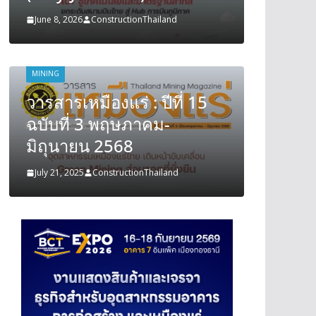
June 8, 2026
ConstructionThailand
June 8, 202
MINING
MINING
วารสารเหมืองแร่ : ปีที่ 15
วารสารเ
ฉบับที่ 3 พฤษภาคม-
ฉบับที
มิถุนายน 2568
มิถุนา
July 21, 2025
ConstructionThailand
July 21, 202