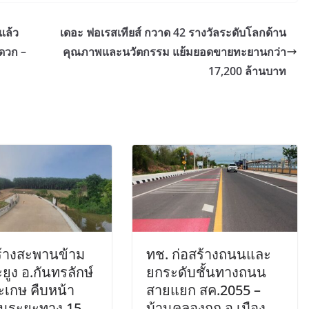
แล้ว
เดอะ ฟอเรสเทียส์ กวาด 42 รางวัลระดับโลกด้าน
ดวก –
คุณภาพและนวัตกรรม แย้มยอดขายทะยานกว่า
17,200 ล้านบาท
ร้างสะพานข้าม
ทช. ก่อสร้างถนนและ
ยูง อ.กันทรลักษ์
ยกระดับชั้นทางถนน
ะเกษ คืบหน้า
สายแยก สค.2055 –
่นระยะทาง 15
บ้านคลองกก อ.เมือง