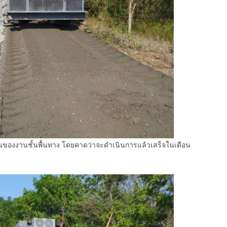
นตอนของงานชั้นพื้นทาง โดยคาดว่าจะดำเนินการแล้วเสร็จในเดือน