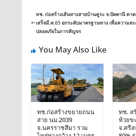
ทช. ก่อสร้างเส้นทางสายบ้านคูระ จ.ปัตตานี คาด
เสร็จมี.ค.65 ยกระดับมาตรฐานทาง เพื่อความสะ
ปลอดภัยในการสัญจร
You May Also Like
ทช.ก่อสร้างขยายถนน
ทช. ส
สาย นม.2039
ห้วยขะ
จ.นครราชสีมา รวม
จ.ศรีส
ไหล่ทางกว้าง 12 เมตร
80% ร