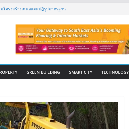
กรรมโครงสร้างเสนอแผนปฏิรูปมาตรฐาน
ารตรวจสอบอาคารไทย รับมือแผ่นดินไหว
รุ๊ป – แกร็บ สร้างประสบการณ์การเดินทางที่
นวคิด “More of What You Love”
ิด “Empowering Net Zero in
” ขับเคลื่อนอุตสาหกรรมก่อสร้างและ
ต่ำอย่างยั่งยืน
่ปีที่ 40 ยึดลูกค้าเป็นศูนย์กลาง เดินหน้า
ยืน
ปิดตัว ฮอลิเดย์ อินน์ เอ็กซ์เพรส อ่าวนาง
ROPERTY
GREEN BUILDING
SMART CITY
TECHNOLOGY
E-BOOK
CONSTRUCTION
THAILAND : VOL.33
(May-Jun 2026)