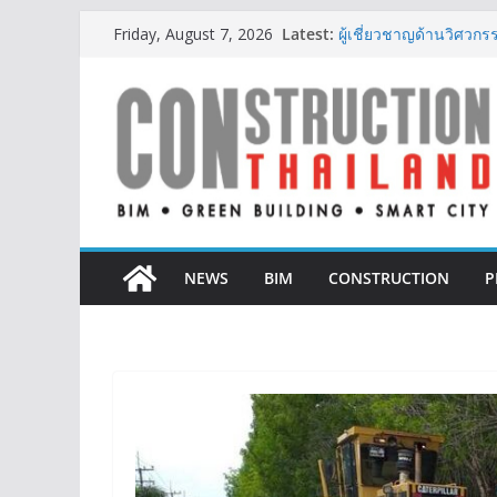
Skip
Latest:
ผู้เชี่ยวชาญด้านวิศว
Friday, August 7, 2026
to
ตั้งแต่การออกแบบถึงก
ออนิกซ์ ฮอสพิทาลิตี้ ก
content
สะดวกยิ่งขึ้น ภายใต้แ
BCT Expo 2026 ชูแนวค
Construction & Mining
เหมืองแร่สู่สังคมคาร์บอน
ลลิล พร็อพเพอร์ตี้ ก้าวสู
สร้างการเติบโตอย่างยั่ง
IHG Hotels & Resorts เ
แห่งแรกในกระบี่
NEWS
BIM
CONSTRUCTION
P