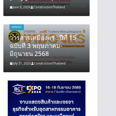
June 8, 2026
ConstructionThailand
June 8, 202
MINING
MINING
วารสารเหมืองแร่ : ปีที่ 15
วารสารเ
ฉบับที่ 3 พฤษภาคม-
ฉบับที
มิถุนายน 2568
มิถุนา
July 21, 2025
ConstructionThailand
July 21, 202