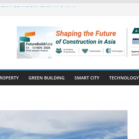
ปิดตัว ฮอลิเดย์ อินน์ เอ็กซ์เพรส อ่าวนาง
กรรมโครงสร้างเสนอแผนปฏิรูปมาตรฐาน
ารตรวจสอบอาคารไทย รับมือแผ่นดินไหว
ีแรก’69 มากกว่า 2,000 ล้านบาท เติบโต
งแกร่ง
ิด “Empowering Net Zero in
” ขับเคลื่อนอุตสาหกรรมก่อสร้างและ
ต่ำอย่างยั่งยืน
่ปีที่ 40 ยึดลูกค้าเป็นศูนย์กลาง เดินหน้า
ยืน
ROPERTY
GREEN BUILDING
SMART CITY
TECHNOLOGY
E-BOOK
CONSTRUCTION
THAILAND : VOL.33
(May-Jun 2026)