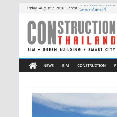
Skip
Latest:
IHG Hotels & Resorts เ
Friday, August 7, 2026
to
แห่งแรกในกระบี่
ผู้เชี่ยวชาญด้านวิศว
content
ตั้งแต่การออกแบบถึงก
TITLE เผยรายได้ครึ่งป
377% ชี้ดีมานด์ภูเก็ตยั
BCT Expo 2026 ชูแนวค
Construction & Mining
เหมืองแร่สู่สังคมคาร์บอน
ลลิล พร็อพเพอร์ตี้ ก้าวสู
สร้างการเติบโตอย่างยั่ง
NEWS
BIM
CONSTRUCTION
P