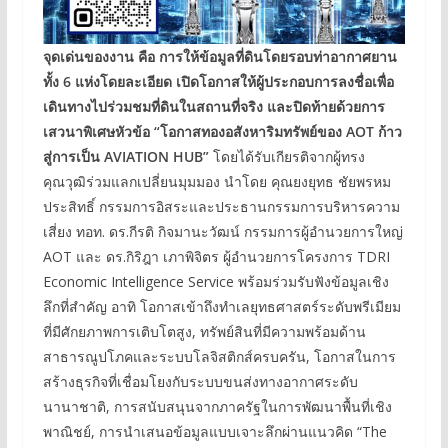
จุดเด่นของงาน
คือ การให้ข้อมูลที่ดินโดยรอบท่าอากาศยาน
ทั้ง 6 แห่งโดยละเอียด เปิดโอกาสให้ผู้ประกอบการลงชื่อเพื่อ
เดินทางไปร่วมชมที่ดินในสถานที่จริง และปิดท้ายด้วยการ
เสวนาพิเศษหัวข้อ “โอกาสทองอสังหาริมทรัพย์ของ AOT ก้าว
สู่การเป็น AVIATION HUB”
โดยได้รับเกียรติจากผู้ทรง
คุณวุฒิร่วมแลกเปลี่ยนมุมมอง นำโดย คุณยงยุทธ ชัยพรหม
ประสิทธิ์ กรรมการอิสระและประธานกรรมการบริหารความ
เสี่ยง ทอท. ดร.กีรติ กิจมานะวัฒน์ กรรมการผู้อำนวยการใหญ่
AOT และ ดร.กิริฎา เภาพิจิตร ผู้อำนวยการโครงการ TDRI
Economic Intelligence Service พร้อมร่วมรับฟังข้อมูลเชิง
ลึกที่สำคัญ อาทิ โอกาสเข้าถึงทำเลยุทธศาสตร์ระดับพรีเมียม
ที่มีศักยภาพการเติบโตสูง, ทรัพย์สินที่มีความพร้อมด้าน
สาธารณูปโภคและระบบโลจิสติกส์ครบครัน, โอกาสในการ
สร้างธุรกิจที่เชื่อมโยงกับระบบขนส่งทางอากาศระดับ
นานาชาติ, การสนับสนุนจากภาครัฐในการพัฒนาพื้นที่เชิง
พาณิชย์, การนำเสนอข้อมูลแบบเจาะลึกผ่านแนวคิด “The