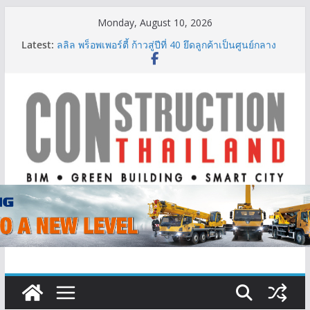
Skip
Monday, August 10, 2026
to
Latest:
ลลิล พร็อพเพอร์ตี้ ก้าวสู่ปีที่ 40 ยึดลูกค้าเป็นศูนย์กลาง
content
เดินหน้าสร้างการเติบโตอย่างยั่งยืน
‘FutureBuild Asia 2026’ รวมพลคนก่อสร้าง ขนคอน
เทนต์-นิทรรศการเชื่อมระบบนิเวศอุตสาหกรรมก่อสร้าง
นิปปอนเพนต์ผนึก 6 พันธมิตรโมเดิร์นเทรดชั้นนำเปิดตัว
“NIPPON PAINT WORRY FREE”ยกระดับความมั่นใจ
ให้ลูกค้า
TITLE เผยรายได้ครึ่งปีแรก’69 มากกว่า 2,000 ล้านบาท
เติบโต 377% ชี้ดีมานด์ภูเก็ตยังแกร่ง
BCT Expo 2026 ชูแนวคิด “Empowering Net Zero in
Construction & Mining” ขับเคลื่อนอุตสาหกรรม
ก่อสร้างและเหมืองแร่สู่สังคมคาร์บอนต่ำอย่างยั่งยืน