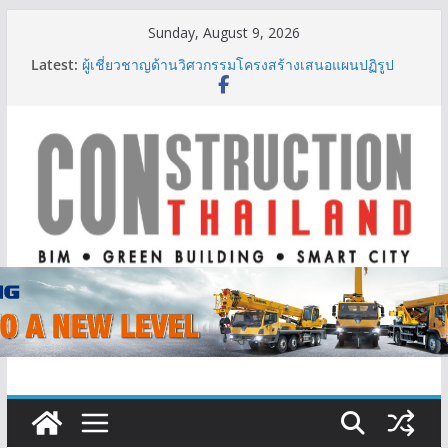
Skip
Sunday, August 9, 2026
to
Latest:
ผู้เชี่ยวชาญด้านวิศวกรรมโครงสร้างเสนอแผนปฏิรูป
content
มาตรฐานตั้งแต่การออกแบบถึงการตรวจสอบอาคารไทย
รับมือแผ่นดินไหว
TITLE เผยรายได้ครึ่งปีแรก’69 มากกว่า 2,000 ล้านบาท
เติบโต 377% ชี้ดีมานด์ภูเก็ตยังแกร่ง
BCT Expo 2026 ชูแนวคิด “Empowering Net Zero in
Construction & Mining” ขับเคลื่อนอุตสาหกรรม
ก่อสร้างและเหมืองแร่สู่สังคมคาร์บอนต่ำอย่างยั่งยืน
ลลิล พร็อพเพอร์ตี้ ก้าวสู่ปีที่ 40 ยึดลูกค้าเป็นศูนย์กลาง
เดินหน้าสร้างการเติบโตอย่างยั่งยืน
IHG Hotels & Resorts เปิดตัว ฮอลิเดย์ อินน์ เอ็กซ์เพรส
อ่าวนางแห่งแรกในกระบี่