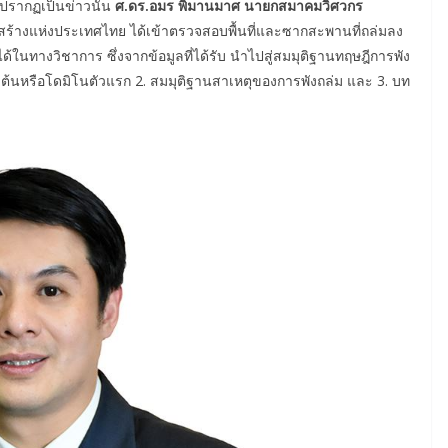
ปรากฏเป็นข่าวนั้น
ศ.ดร.อมร พิมานมาศ นายกสมาคมวิศวกร
ร้างแห่งประเทศไทย ได้เข้าตรวจสอบพื้นที่และซากสะพานที่ถล่มลง
ได้ในทางวิชาการ ซึ่งจากข้อมูลที่ได้รับ นำไปสู่สมมุติฐานทฤษฎีการพัง
้งต้นหรือโดมิโนตัวแรก 2. สมมุติฐานสาเหตุของการพังถล่ม และ 3. บท