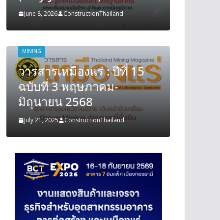
June 8, 2026
ConstructionThailand
June 8, 202
MINING
MINING
วารสารเหมืองแร่ : ปีที่ 15
วารสารเ
ฉบับที่ 3 พฤษภาคม-
ฉบับที
มิถุนายน 2568
มิถุนา
July 21, 2025
ConstructionThailand
July 21, 202