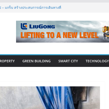
กรรมโครงสร้างเสนอแผนปฏิรูปมาตรฐาน
ารตรวจสอบอาคารไทย รับมือแผ่นดินไหว
รุ๊ป – แกร็บ สร้างประสบการณ์การเดินทางที่
นวคิด “More of What You Love”
ิด “Empowering Net Zero in
” ขับเคลื่อนอุตสาหกรรมก่อสร้างและ
ต่ำอย่างยั่งยืน
่ปีที่ 40 ยึดลูกค้าเป็นศูนย์กลาง เดินหน้า
ยืน
ปิดตัว ฮอลิเดย์ อินน์ เอ็กซ์เพรส อ่าวนาง
ROPERTY
GREEN BUILDING
SMART CITY
TECHNOLOGY
E-BOOK
CONSTRUCTION
THAILAND : VOL.33
(May-Jun 2026)