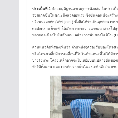
ประเด็นที่ 2
ข้อสมมุติฐานสาเหตุการพังถล่ม ในประเด็นน
วิบัติเกิดขึ้นในขณะดึงลวดอัดแรง ซึ่งขั้นตอนนี้จะสร้
บริเวณรอยต่อ (Wet Joint) ซึ่งถือได้ว่าเป็นจุดอ่อน เพ
ต่อพังทลาย ก็จะทำให้เกิดการกระจายแรงมหาศาลไปสู่บริ
ทลายต่อเนื่องไปในลักษณะคล้ายการล้มของโดมิโน (D
ส่วนแนวคิดที่สองเห็นว่า ตำแหน่งจุดรองรับของโครงเ
หรือโครงเหล็กมีการเคลื่อนที่ไปในตำแหน่งที่ไม่ได้มีก
บางจังหวะ โครงเหล็กอาจจะไปเหยียบบนปลายยื่นของ
ทำให้ทั้งคาน และ เสาหัก จากนั้นโครงเหล็กจึงร่วงตา