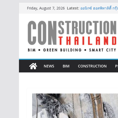
Skip
Latest:
ผู้เชี่ยวชาญด้านวิศว
Friday, August 7, 2026
to
ตั้งแต่การออกแบบถึงก
ออนิกซ์ ฮอสพิทาลิตี้ ก
content
สะดวกยิ่งขึ้น ภายใต้แ
BCT Expo 2026 ชูแนวค
Construction & Mining
เหมืองแร่สู่สังคมคาร์บอน
ลลิล พร็อพเพอร์ตี้ ก้าวสู
สร้างการเติบโตอย่างยั่ง
IHG Hotels & Resorts เ
แห่งแรกในกระบี่
NEWS
BIM
CONSTRUCTION
P