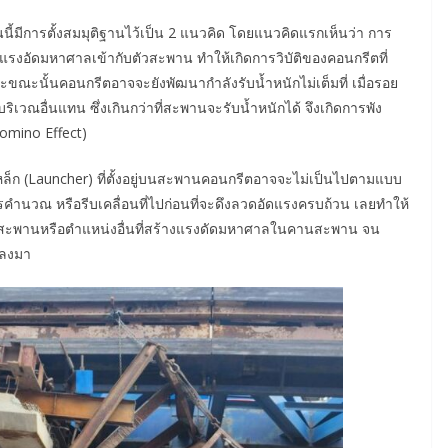
ี้มีการตั้งสมมุติฐานไว้เป็น 2 แนวคิด โดยแนวคิดแรกเห็นว่า การ
างแรงอัดมหาศาลเข้ากับตัวสะพาน ทำให้เกิดการวิบัติของคอนกรีตที่
ราะขณะนั้นคอนกรีตอาจจะยังพัฒนากำลังรับน้ำหนักไม่เต็มที่ เมื่อรอย
เวณอื่นแทน ซึ่งเกินกว่าที่สะพานจะรับน้ำหนักได้ จึงเกิดการพัง
omino Effect)
หล็ก (Launcher) ที่ตั้งอยู่บนสะพานคอนกรีตอาจจะไม่เป็นไปตามแบบ
ารคำนวณ หรือรีบเคลื่อนที่ไปก่อนที่จะดึงลวดอัดแรงครบถ้วน เลยทำให้
สะพานหรือตำแหน่งอื่นที่สร้างแรงดัดมหาศาลในคานสะพาน จน
มลงมา