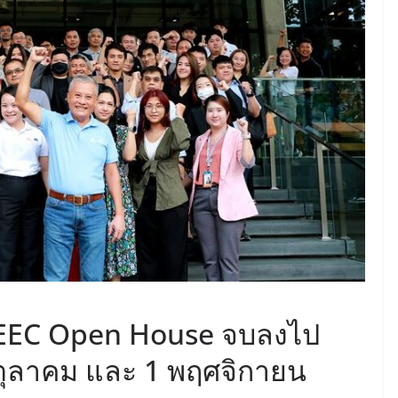
June 8, 2026
ConstructionThailand
MINING
วารสารเหมืองแร่ : ปีที่ 15
ฉบับที่ 3 พฤษภาคม-
มิถุนายน 2568
July 21, 2025
ConstructionThailand
EEC Open House จบลงไป
25 ตุลาคม และ 1 พฤศจิกายน