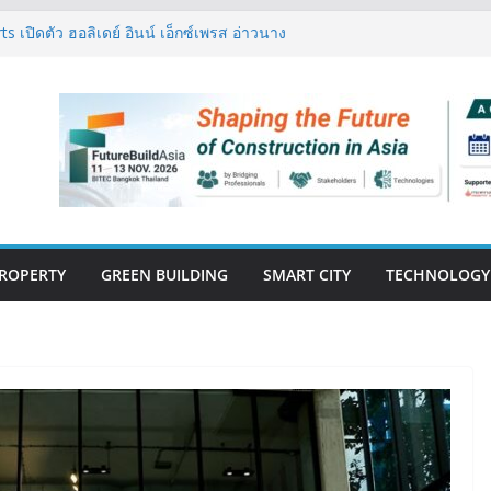
 เปิดตัว ฮอลิเดย์ อินน์ เอ็กซ์เพรส อ่าวนาง
ิศวกรรมโครงสร้างเสนอแผนปฏิรูปมาตรฐาน
ึงการตรวจสอบอาคารไทย รับมือแผ่นดินไหว
งปีแรก’69 มากกว่า 2,000 ล้านบาท เติบโต
ตยังแกร่ง
นวคิด “Empowering Net Zero in
ing” ขับเคลื่อนอุตสาหกรรมก่อสร้างและ
บอนต่ำอย่างยั่งยืน
วสู่ปีที่ 40 ยึดลูกค้าเป็นศูนย์กลาง เดินหน้า
ั่งยืน
ROPERTY
GREEN BUILDING
SMART CITY
TECHNOLOGY
E-BOOK
CONSTRUCTION
THAILAND : VOL.33
(May-Jun 2026)