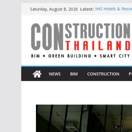
Skip
Latest:
IHG Hotels & Resorts
Saturday, August 8, 2026
to
แห่งแรกในกระบี่
ผู้เชี่ยวชาญด้านว
content
ตั้งแต่การออกแบบถ
TITLE เผยรายได้ครึ่
377% ชี้ดีมานด์ภูเก็
BCT Expo 2026 ชูแ
Construction & Min
เหมืองแร่สู่สังคมคาร์
ลลิล พร็อพเพอร์ตี้ ก้า
สร้างการเติบโตอย่างย
NEWS
BIM
CONSTRUCTION
P