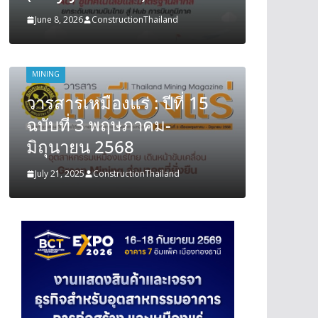
June 8, 2026
ConstructionThailand
June 8, 202
MINING
MINING
วารสารเหมืองแร่ : ปีที่ 15
วารสารเ
ฉบับที่ 3 พฤษภาคม-
ฉบับที
มิถุนายน 2568
มิถุนา
July 21, 2025
ConstructionThailand
July 21, 202