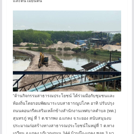
และต้นไม้ยืนต้น
“ด้านกิจกรรมสาธารณประโยชน์ ได้ร่วมมือกับชุมชนและ
ท้องถิ่นโดยรอบพัฒนาระบบสาธารณูปโภค อาทิ ปรับปรุง
ถนนคอนกรีตเสริมเหล็กข้างสำนักงานเทศบาลตำบล (ทต.)
สุนทรภู่ หมู่ ที่ 1 ต.ชากพง อ.แกลง จ.ระยอง สนับสนุนงบ
ประมาณก่อสร้างทางสาธารณประโยชน์ในหมู่ที่ 1 ต.ทาง
เกวียน อ.แกลง บริเวณถนน 344 บ้านบึง-แกลง ซอย 3 มา