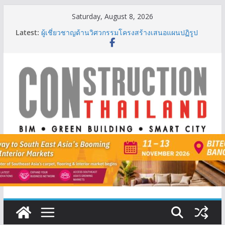
Skip
Saturday, August 8, 2026
to
Latest:
ผู้เชี่ยวชาญด้านวิศวกรรมโครงสร้างเสนอแผนปฏิรูป
content
มาตรฐานตั้งแต่การออกแบบถึงการตรวจสอบอาคารไทย
รับมือแผ่นดินไหว
TITLE เผยรายได้ครึ่งปีแรก’69 มากกว่า 2,000 ล้านบาท
เติบโต 377% ชี้ดีมานด์ภูเก็ตยังแกร่ง
BCT Expo 2026 ชูแนวคิด “Empowering Net Zero in
Construction & Mining” ขับเคลื่อนอุตสาหกรรม
ก่อสร้างและเหมืองแร่สู่สังคมคาร์บอนต่ำอย่างยั่งยืน
ลลิล พร็อพเพอร์ตี้ ก้าวสู่ปีที่ 40 ยึดลูกค้าเป็นศูนย์กลาง
เดินหน้าสร้างการเติบโตอย่างยั่งยืน
IHG Hotels & Resorts เปิดตัว ฮอลิเดย์ อินน์ เอ็กซ์เพรส
อ่าวนางแห่งแรกในกระบี่