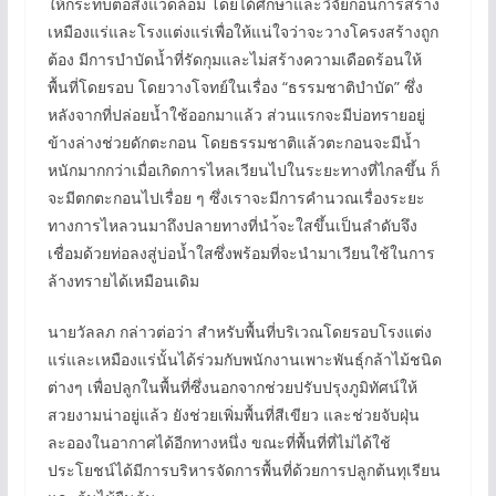
ให้กระทบต่อสิ่งแวดล้อม โดยได้ศึกษาและวิจัยก่อนการสร้าง
เหมืองแร่และโรงแต่งแร่เพื่อให้แน่ใจว่าจะวางโครงสร้างถูก
ต้อง มีการบำบัดน้ำที่รัดกุมและไม่สร้างความเดือดร้อนให้
พื้นที่โดยรอบ โดยวางโจทย์ในเรื่อง “ธรรมชาติบำบัด” ซึ่ง
หลังจากที่ปล่อยน้ำใช้ออกมาแล้ว ส่วนแรกจะมีบ่อทรายอยู่
ข้างล่างช่วยดักตะกอน โดยธรรมชาติแล้วตะกอนจะมีน้ำ
หนักมากกว่าเมื่อเกิดการไหลเวียนไปในระยะทางที่ไกลขึ้น ก็
จะมีตกตะกอนไปเรื่อย ๆ ซึ่งเราจะมีการคำนวณเรื่องระยะ
ทางการไหลวนมาถึงปลายทางที่นำ้จะใสขึ้นเป็นลำดับจึง
เชื่อมด้วยท่อลงสู่บ่อน้ำใสซึ่งพร้อมที่จะนำมาเวียนใช้ในการ
ล้างทรายได้เหมือนเดิม
นายวัลลภ กล่าวต่อว่า สำหรับพื้นที่บริเวณโดยรอบโรงแต่ง
แร่และเหมืองแร่นั้นได้ร่วมกับพนักงานเพาะพันธุ์กล้าไม้ชนิด
ต่างๆ เพื่อปลูกในพื้นที่ซึ่งนอกจากช่วยปรับปรุงภูมิทัศน์ให้
สวยงามน่าอยู่แล้ว ยังช่วยเพิ่มพื้นที่สีเขียว และช่วยจับฝุ่น
ละอองในอากาศได้อีกทางหนึ่ง ขณะที่พื้นที่ที่ไม่ได้ใช้
ประโยชน์ได้มีการบริหารจัดการพื้นที่ด้วยการปลูกต้นทุเรียน