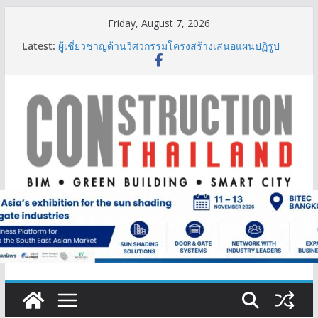
Skip
Friday, August 7, 2026
to
Latest:
ผู้เชี่ยวชาญด้านวิศวกรรมโครงสร้างเสนอแผนปฏิรูป
content
มาตรฐานตั้งแต่การออกแบบถึงการตรวจสอบอาคารไทย
รับมือแผ่นดินไหว
TITLE เผยรายได้ครึ่งปีแรก’69 มากกว่า 2,000 ล้านบาท
เติบโต 377% ชี้ดีมานด์ภูเก็ตยังแกร่ง
BCT Expo 2026 ชูแนวคิด “Empowering Net Zero in
Construction & Mining” ขับเคลื่อนอุตสาหกรรม
ก่อสร้างและเหมืองแร่สู่สังคมคาร์บอนต่ำอย่างยั่งยืน
ลลิล พร็อพเพอร์ตี้ ก้าวสู่ปีที่ 40 ยึดลูกค้าเป็นศูนย์กลาง
เดินหน้าสร้างการเติบโตอย่างยั่งยืน
IHG Hotels & Resorts เปิดตัว ฮอลิเดย์ อินน์ เอ็กซ์เพรส
อ่าวนางแห่งแรกในกระบี่