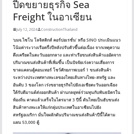
ปีดขยายธุรกิจ Sea
Freight ในอาเซียน
July 12, 2024
ConstructionThailand
‘
บมจ
.
ไซโน โลจิสติกส์ คอร์ปอเรชั่น’ หรือ
SINO
ประเมินแนว
โน้มค่าระวางเรือครึ่งปีหลังปรับตัวขึ้นต่อเนื่อง จากเหตุความ
ตึงเครียดในตะวันออกกลาง และท่าเรือขนส่งสินค้าแออัดจาก
ปริมาณขนส่งสินค้าที่เพิ่มขึ้น เป็นปัจจัยเร่งความเสี่ยงการ
ขาดแคลนตู้คอนเทอร์ โชว์ศักยภาพเบอร์
1
ขนส่งสินค้า
ระหว่างประเทศทางทะเลของไทยเส้นทางไทย
–
สหรัฐ และ
อันดับ
3
ของโลก เร่งขยายธุรกิจไปยังเอเชียตะวันออกเฉียง
ใต้รับดีมานด์ส่งออกสินค้า ผ่านกลยุทธ
ร่วมทุนกับพันธมิตรใน
ท้องถิ่น คาดแล้วเสร็จในไตรมาส
3
ปีนี้ ดันไทยเป็นฮับขนส่ง
สินค้าทางทะเลให้แก่กลุ่มประเทศในอาเซียนไปยัง
สหรัฐอเมริกา มั่นใจผลักดันปริมาณขนส่งสินค้าปีนี้ได้ตาม
แผน
53,000
ตู้