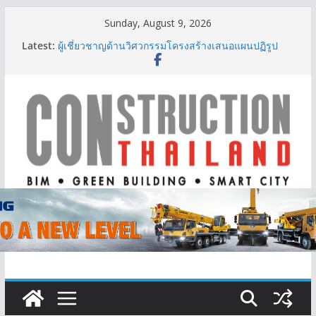
Skip
Sunday, August 9, 2026
to
Latest:
ผู้เชี่ยวชาญด้านวิศวกรรมโครงสร้างเสนอแผนปฏิรูป
content
มาตรฐานตั้งแต่การออกแบบถึงการตรวจสอบอาคารไทย
รับมือแผ่นดินไหว
TITLE เผยรายได้ครึ่งปีแรก’69 มากกว่า 2,000 ล้านบาท
เติบโต 377% ชี้ดีมานด์ภูเก็ตยังแกร่ง
BCT Expo 2026 ชูแนวคิด “Empowering Net Zero in
Construction & Mining” ขับเคลื่อนอุตสาหกรรม
ก่อสร้างและเหมืองแร่สู่สังคมคาร์บอนต่ำอย่างยั่งยืน
ลลิล พร็อพเพอร์ตี้ ก้าวสู่ปีที่ 40 ยึดลูกค้าเป็นศูนย์กลาง
เดินหน้าสร้างการเติบโตอย่างยั่งยืน
IHG Hotels & Resorts เปิดตัว ฮอลิเดย์ อินน์ เอ็กซ์เพรส
อ่าวนางแห่งแรกในกระบี่