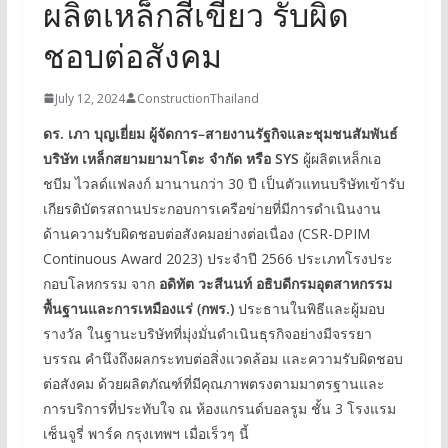
ผลิตเหล็กสีเขียว รับผิด
ชอบต่อสังคม
July 12, 2024
ConstructionThailand
ดร
.
เภา บุญเยี่ยม ผู้จัดการ
–
สายงานรัฐกิจและชุมชนสัมพันธ์
บริษัท เหล็กสยามยามาโตะ จำกัด
หรือ
SYS
ผู้ผลิตเหล็กเอ
ชบีม ไวลด์แฟลงก์ มานานกว่า 30 ปี เป็นตัวแทนบริษัทเข้ารับ
เกียรติบัตรสถานประกอบการเครือข่ายที่มีการดำเนินงาน
ด้านความรับผิดชอบต่อสังคมอย่างต่อเนื่อง (CSR-DPIM
Continuous Award 2023) ประจำปี 2566 ประเภทโรงประ
กอบโลหกรรม จาก
อดิทัต วะสีนนท์ อธิบดีกรมอุตสาหกรรม
พื้นฐานและการเหมืองแร่
(
กพร
.)
ประธานในพิธีและผู้มอบ
รางวัล ในฐานะบริษัทที่มุ่งมั่นดำเนินธุรกิจอย่างมีจรรยา
บรรณ คำนึงถึงผลกระทบต่อสิ่งแวดล้อม และความรับผิดชอบ
ต่อสังคม ด้วยผลิตภัณฑ์ที่มีคุณภาพตรงตามมาตรฐานและ
การบริการที่ประทับใจ ณ ห้องแกรนด์บอลรูม ชั้น 3 โรงแรม
เซ็นจูรี่ พาร์ค กรุงเทพฯ เมื่อเร็วๆ นี้