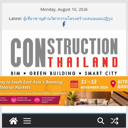
Skip
Monday, August 10, 2026
to
Latest:
ผู้เชี่ยวชาญด้านวิศวกรรมโครงสร้างเสนอแผนปฏิรูป
content
มาตรฐานตั้งแต่การออกแบบถึงการตรวจสอบอาคารไทย
รับมือแผ่นดินไหว
TITLE เผยรายได้ครึ่งปีแรก’69 มากกว่า 2,000 ล้านบาท
เติบโต 377% ชี้ดีมานด์ภูเก็ตยังแกร่ง
BCT Expo 2026 ชูแนวคิด “Empowering Net Zero in
Construction & Mining” ขับเคลื่อนอุตสาหกรรม
ก่อสร้างและเหมืองแร่สู่สังคมคาร์บอนต่ำอย่างยั่งยืน
ลลิล พร็อพเพอร์ตี้ ก้าวสู่ปีที่ 40 ยึดลูกค้าเป็นศูนย์กลาง
เดินหน้าสร้างการเติบโตอย่างยั่งยืน
IHG Hotels & Resorts เปิดตัว ฮอลิเดย์ อินน์ เอ็กซ์เพรส
อ่าวนางแห่งแรกในกระบี่